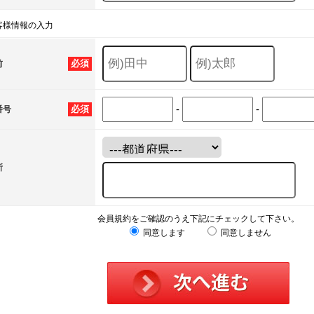
客様情報の入力
必須
前
-
-
必須
番号
所
会員規約をご確認のうえ下記にチェックして下さい。
同意します
同意しません