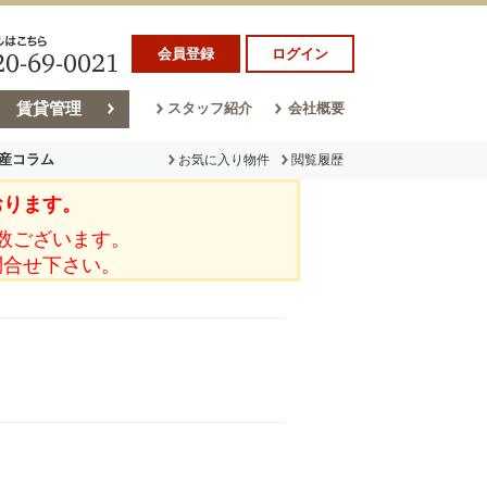
会員登録
ログイン
賃貸管理
スタッフ紹介
会社概要
産コラム
お気に入り物件
閲覧履歴
おります。
ラム
売却コラム
数ございます。
問合せ下さい。