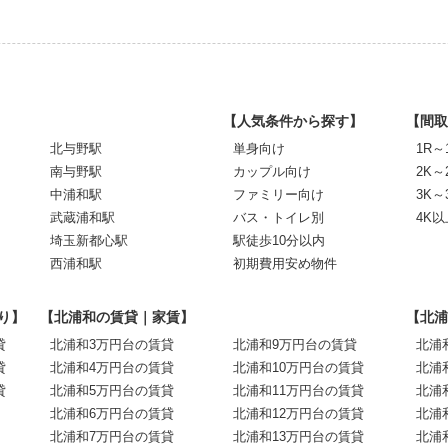
【人気条件から探す】
【間取
北与野駅
単身向け
1R～
南与野駅
カップル向け
2K～
中浦和駅
ファミリー向け
3K～
武蔵浦和駅
バス・トイレ別
4K以
埼玉新都心駅
駅徒歩10分以内
西浦和駅
初期費用安め物件
り】
【北浦和の賃貸｜家賃】
【北浦
貸
北浦和3万円台の賃貸
北浦和9万円台の賃貸
北浦
貸
北浦和4万円台の賃貸
北浦和10万円台の賃貸
北浦
貸
北浦和5万円台の賃貸
北浦和11万円台の賃貸
北浦
北浦和6万円台の賃貸
北浦和12万円台の賃貸
北浦
北浦和7万円台の賃貸
北浦和13万円台の賃貸
北浦