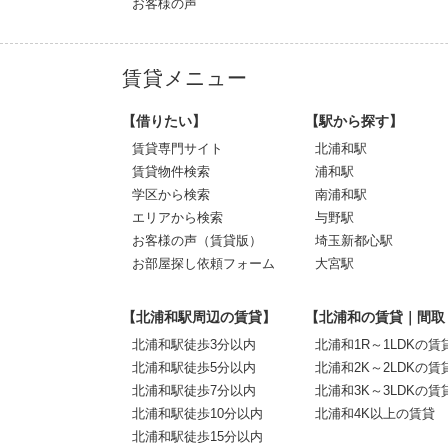
お客様の声
賃貸メニュー
【借りたい】
【駅から探す】
賃貸専門サイト
北浦和駅
賃貸物件検索
浦和駅
学区から検索
南浦和駅
エリアから検索
与野駅
お客様の声（賃貸版）
埼玉新都心駅
お部屋探し依頼フォーム
大宮駅
【北浦和駅周辺の賃貸】
【北浦和の賃貸｜間取
北浦和駅徒歩3分以内
北浦和1R～1LDKの賃
北浦和駅徒歩5分以内
北浦和2K～2LDKの賃
北浦和駅徒歩7分以内
北浦和3K～3LDKの賃
北浦和駅徒歩10分以内
北浦和4K以上の賃貸
北浦和駅徒歩15分以内