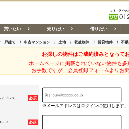
買いたい
売りたい
借りたい
古一戸建て
中古マンション
土地
収益物件
賃貸物件
不動
お探しの物件はご成約済みとなって
お部屋探しコラム
賃貸管理コ
ホームページに掲載されていない物件も多
お手数ですが、会員登録フォームよりお
必須
ルアドレス
※メールアドレスはログインに使用します。
必須
ワード