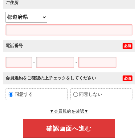
ご住所
電話番号
必須
-
-
会員規約をご確認の上チェックをしてください
必須
同意する
同意しない
▼会員規約を確認▼