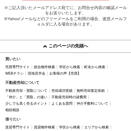
※ご記入頂いたメールアドレス宛てに、お問合せ内容の確認メール
をお送りいたします。
※Yahoo!メールなどのフリーメールをご利用の場合、迷惑メールフ
ォルダに入る場合があります。
このページの先頭へ
買いたい
売買専門サイト
総合物件検索
学区から検索
町名から検索
WEBチラシ
現地見学会
お客様の声【売買】
不動産売却について
不動産売却・買取について
売却成功実績
無料売却査定依頼
「仲介」と「買取」の違い
不動産売却時の諸費用
少しでも高く売るポイント
よくある質問
仲介手数料について
相続相談
借りたい
賃貸専門サイト
賃貸物件検索
学区から検索
エリアから検索