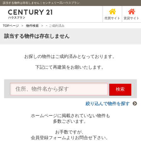
該当する物件は存在しません｜センチュリー21ハウスプラン
売買サイト
賃貸サイト
-
TOPページ
>
物件検索
>
ご成約済み
該当する物件は存在しません
お探しの物件はご成約済みとなっております。
下記にて再建策をお願いたします。
検索
絞り込んで物件を探す
ホームページに掲載されていない物件も
多数ございます。
お手数ですが、
会員登録フォームよりお問合せ下さい。