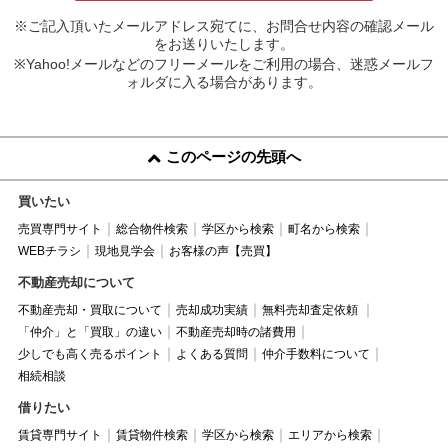
※ご記入頂いたメールアドレス宛てに、お問合せ内容の確認メール
をお送りいたします。
※Yahoo!メールなどのフリーメールをご利用の場合、迷惑メールフ
ォルダに入る場合があります。
このページの先頭へ
買いたい
売買専門サイト
総合物件検索
学区から検索
町名から検索
WEBチラシ
現地見学会
お客様の声【売買】
不動産売却について
不動産売却・買取について
売却成功実績
無料売却査定依頼
「仲介」と「買取」の違い
不動産売却時の諸費用
少しでも高く売るポイント
よくある質問
仲介手数料について
相続相談
借りたい
賃貸専門サイト
賃貸物件検索
学区から検索
エリアから検索