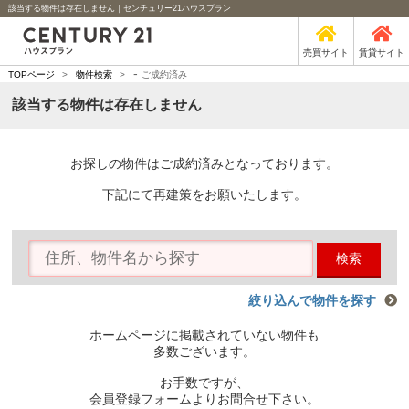
該当する物件は存在しません｜センチュリー21ハウスプラン
売買サイト
賃貸サイト
-
TOPページ
>
物件検索
>
ご成約済み
該当する物件は存在しません
お探しの物件はご成約済みとなっております。
下記にて再建策をお願いたします。
検索
絞り込んで物件を探す
ホームページに掲載されていない物件も
多数ございます。
お手数ですが、
会員登録フォームよりお問合せ下さい。