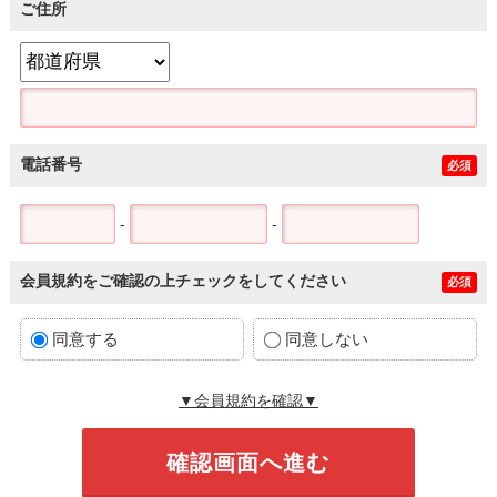
ご住所
電話番号
必須
-
-
会員規約をご確認の上チェックをしてください
必須
同意する
同意しない
▼会員規約を確認▼