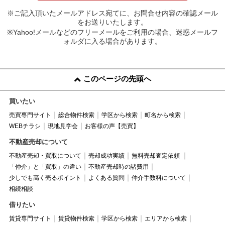
※ご記入頂いたメールアドレス宛てに、お問合せ内容の確認メール
をお送りいたします。
※Yahoo!メールなどのフリーメールをご利用の場合、迷惑メールフ
ォルダに入る場合があります。
このページの先頭へ
買いたい
売買専門サイト
総合物件検索
学区から検索
町名から検索
WEBチラシ
現地見学会
お客様の声【売買】
不動産売却について
不動産売却・買取について
売却成功実績
無料売却査定依頼
「仲介」と「買取」の違い
不動産売却時の諸費用
少しでも高く売るポイント
よくある質問
仲介手数料について
相続相談
借りたい
賃貸専門サイト
賃貸物件検索
学区から検索
エリアから検索