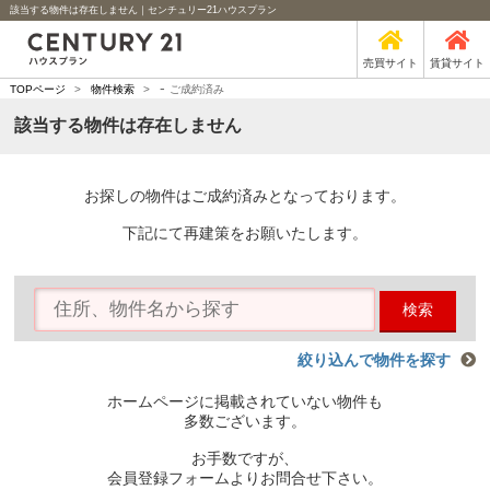
該当する物件は存在しません｜センチュリー21ハウスプラン
売買サイト
賃貸サイト
-
TOPページ
>
物件検索
>
ご成約済み
該当する物件は存在しません
お探しの物件はご成約済みとなっております。
下記にて再建策をお願いたします。
検索
絞り込んで物件を探す
ホームページに掲載されていない物件も
多数ございます。
お手数ですが、
会員登録フォームよりお問合せ下さい。