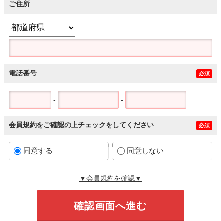
ご住所
電話番号
必須
-
-
会員規約をご確認の上チェックをしてください
必須
同意する
同意しない
▼会員規約を確認▼