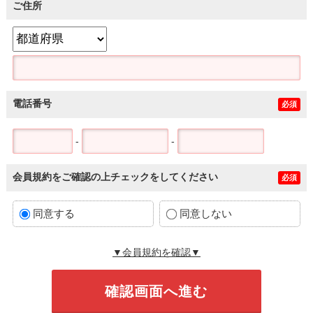
ご住所
電話番号
必須
-
-
会員規約をご確認の上チェックをしてください
必須
同意する
同意しない
▼会員規約を確認▼