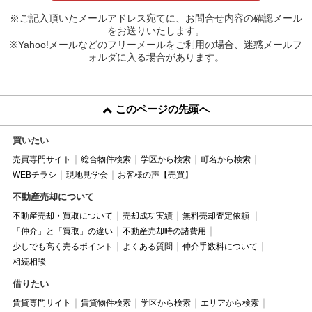
※ご記入頂いたメールアドレス宛てに、お問合せ内容の確認メール
をお送りいたします。
※Yahoo!メールなどのフリーメールをご利用の場合、迷惑メールフ
ォルダに入る場合があります。
このページの先頭へ
買いたい
売買専門サイト
総合物件検索
学区から検索
町名から検索
WEBチラシ
現地見学会
お客様の声【売買】
不動産売却について
不動産売却・買取について
売却成功実績
無料売却査定依頼
「仲介」と「買取」の違い
不動産売却時の諸費用
少しでも高く売るポイント
よくある質問
仲介手数料について
相続相談
借りたい
賃貸専門サイト
賃貸物件検索
学区から検索
エリアから検索