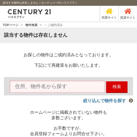
該当する物件は存在しません｜センチュリー21ハウスプラン
売買サイト
賃貸サイト
-
TOPページ
>
物件検索
>
ご成約済み
該当する物件は存在しません
お探しの物件はご成約済みとなっております。
下記にて再建策をお願いたします。
検索
絞り込んで物件を探す
ホームページに掲載されていない物件も
多数ございます。
お手数ですが、
会員登録フォームよりお問合せ下さい。