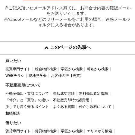
※ご記入頂いたメールアドレス宛てに、お問合せ内容の確認メール
をお送りいたします。
※Yahoo!メールなどのフリーメールをご利用の場合、迷惑メールフ
ォルダに入る場合があります。
このページの先頭へ
買いたい
売買専門サイト
総合物件検索
学区から検索
町名から検索
WEBチラシ
現地見学会
お客様の声【売買】
不動産売却について
不動産売却・買取について
売却成功実績
無料売却査定依頼
「仲介」と「買取」の違い
不動産売却時の諸費用
少しでも高く売るポイント
よくある質問
仲介手数料について
相続相談
借りたい
賃貸専門サイト
賃貸物件検索
学区から検索
エリアから検索