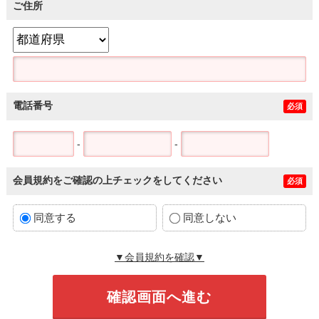
ご住所
電話番号
必須
-
-
会員規約をご確認の上チェックをしてください
必須
同意する
同意しない
▼会員規約を確認▼