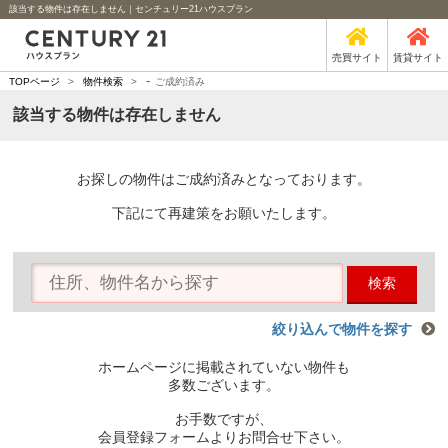
該当する物件は存在しません｜センチュリー21ハウスプラン
売買サイト
賃貸サイト
-
TOPページ
>
物件検索
>
ご成約済み
該当する物件は存在しません
お探しの物件はご成約済みとなっております。
下記にて再建策をお願いたします。
検索
絞り込んで物件を探す
ホームページに掲載されていない物件も
多数ございます。
お手数ですが、
会員登録フォームよりお問合せ下さい。