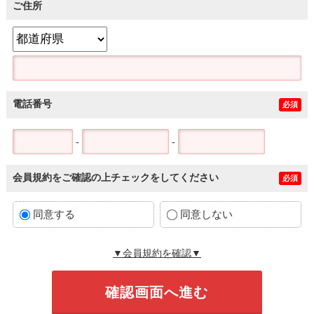
ご住所
電話番号
必須
-
-
会員規約をご確認の上チェックをしてください
必須
同意する
同意しない
▼会員規約を確認▼