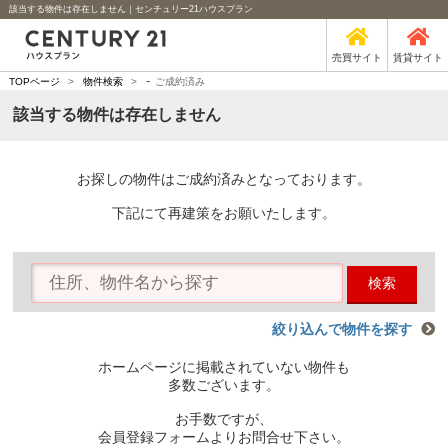
該当する物件は存在しません｜センチュリー21ハウスプラン
売買サイト
賃貸サイト
-
TOPページ
>
物件検索
>
ご成約済み
該当する物件は存在しません
お探しの物件はご成約済みとなっております。
下記にて再建策をお願いたします。
検索
絞り込んで物件を探す
ホームページに掲載されていない物件も
多数ございます。
お手数ですが、
会員登録フォームよりお問合せ下さい。