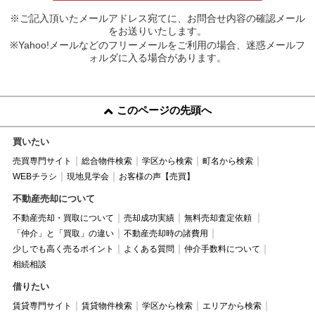
※ご記入頂いたメールアドレス宛てに、お問合せ内容の確認メール
をお送りいたします。
※Yahoo!メールなどのフリーメールをご利用の場合、迷惑メールフ
ォルダに入る場合があります。
このページの先頭へ
買いたい
売買専門サイト
総合物件検索
学区から検索
町名から検索
WEBチラシ
現地見学会
お客様の声【売買】
不動産売却について
不動産売却・買取について
売却成功実績
無料売却査定依頼
「仲介」と「買取」の違い
不動産売却時の諸費用
少しでも高く売るポイント
よくある質問
仲介手数料について
相続相談
借りたい
賃貸専門サイト
賃貸物件検索
学区から検索
エリアから検索