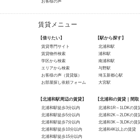
お客様の声
賃貸メニュー
【借りたい】
【駅から探す】
賃貸専門サイト
北浦和駅
賃貸物件検索
浦和駅
学区から検索
南浦和駅
エリアから検索
与野駅
お客様の声（賃貸版）
埼玉新都心駅
お部屋探し依頼フォーム
大宮駅
【北浦和駅周辺の賃貸】
【北浦和の賃貸｜間取
北浦和駅徒歩3分以内
北浦和1R～1LDKの賃
北浦和駅徒歩5分以内
北浦和2K～2LDKの賃
北浦和駅徒歩7分以内
北浦和3K～3LDKの賃
北浦和駅徒歩10分以内
北浦和4K以上の賃貸
北浦和駅徒歩15分以内