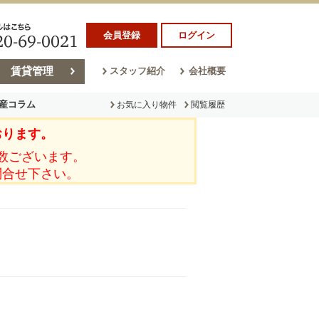
会員登録
ログイン
賃貸管理
スタッフ紹介
会社概要
産コラム
お気に入り物件
閲覧履歴
おります。
ラム
売却コラム
数ございます。
問合せ下さい。