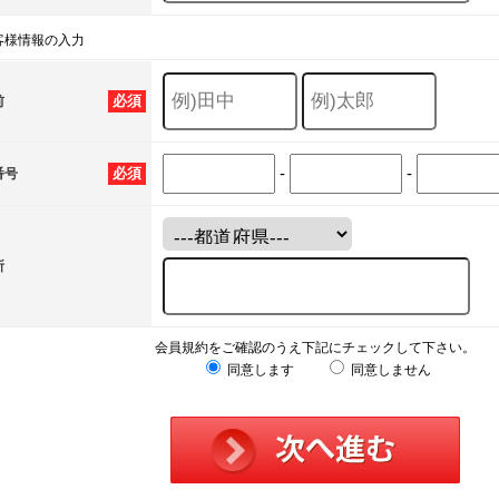
客様情報の入力
必須
前
-
-
必須
番号
所
会員規約をご確認のうえ下記にチェックして下さい。
同意します
同意しません