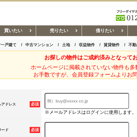
買いたい
売りたい
借りたい
古一戸建て
中古マンション
土地
収益物件
賃貸物件
不動
お探しの物件はご成約済みとなって
お部屋探しコラム
賃貸管理コ
ホームページに掲載されていない物件も多
お手数ですが、会員登録フォームよりお
必須
ルアドレス
※メールアドレスはログインに使用します。
必須
ワード