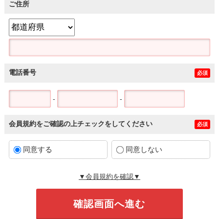
ご住所
電話番号
必須
-
-
会員規約をご確認の上チェックをしてください
必須
同意する
同意しない
▼会員規約を確認▼