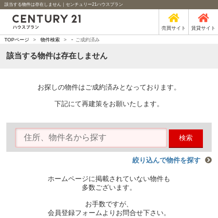
該当する物件は存在しません｜センチュリー21ハウスプラン
売買サイト
賃貸サイト
-
TOPページ
>
物件検索
>
ご成約済み
該当する物件は存在しません
お探しの物件はご成約済みとなっております。
下記にて再建策をお願いたします。
検索
絞り込んで物件を探す
ホームページに掲載されていない物件も
多数ございます。
お手数ですが、
会員登録フォームよりお問合せ下さい。