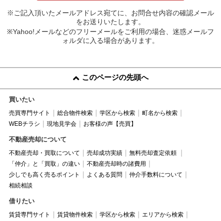
※ご記入頂いたメールアドレス宛てに、お問合せ内容の確認メール
をお送りいたします。
※Yahoo!メールなどのフリーメールをご利用の場合、迷惑メールフ
ォルダに入る場合があります。
このページの先頭へ
買いたい
売買専門サイト
総合物件検索
学区から検索
町名から検索
WEBチラシ
現地見学会
お客様の声【売買】
不動産売却について
不動産売却・買取について
売却成功実績
無料売却査定依頼
「仲介」と「買取」の違い
不動産売却時の諸費用
少しでも高く売るポイント
よくある質問
仲介手数料について
相続相談
借りたい
賃貸専門サイト
賃貸物件検索
学区から検索
エリアから検索