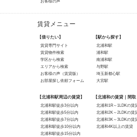
お客様の声
賃貸メニュー
【借りたい】
【駅から探す】
賃貸専門サイト
北浦和駅
賃貸物件検索
浦和駅
学区から検索
南浦和駅
エリアから検索
与野駅
お客様の声（賃貸版）
埼玉新都心駅
お部屋探し依頼フォーム
大宮駅
【北浦和駅周辺の賃貸】
【北浦和の賃貸｜間取
北浦和駅徒歩3分以内
北浦和1R～1LDKの賃
北浦和駅徒歩5分以内
北浦和2K～2LDKの賃
北浦和駅徒歩7分以内
北浦和3K～3LDKの賃
北浦和駅徒歩10分以内
北浦和4K以上の賃貸
北浦和駅徒歩15分以内