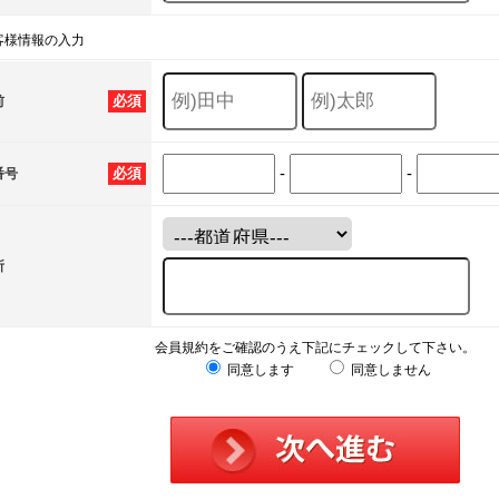
客様情報の入力
必須
前
-
-
必須
番号
所
会員規約をご確認のうえ下記にチェックして下さい。
同意します
同意しません