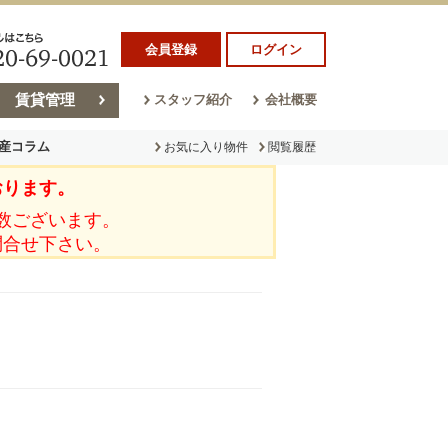
会員登録
ログイン
賃貸管理
スタッフ紹介
会社概要
産コラム
お気に入り物件
閲覧履歴
おります。
ラム
売却コラム
数ございます。
問合せ下さい。