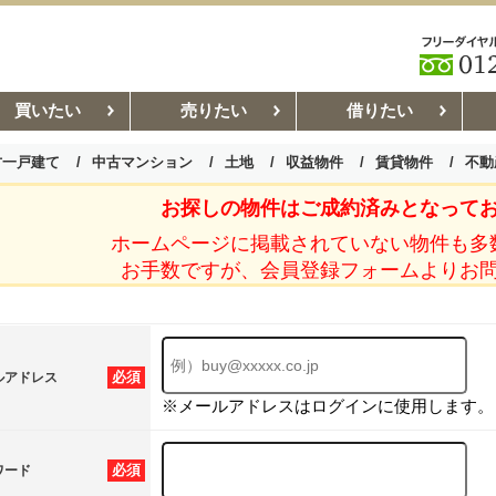
買いたい
売りたい
借りたい
古一戸建て
中古マンション
土地
収益物件
賃貸物件
不動
お探しの物件はご成約済みとなって
お部屋探しコラム
賃貸管理コ
ホームページに掲載されていない物件も多
お手数ですが、会員登録フォームよりお
必須
ルアドレス
※メールアドレスはログインに使用します。
必須
ワード