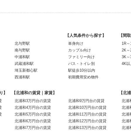
【人気条件から探す】
【間取
北与野駅
単身向け
1R～
南与野駅
カップル向け
2K～
中浦和駅
ファミリー向け
3K～
武蔵浦和駅
バス・トイレ別
4K以
埼玉新都心駅
駅徒歩10分以内
西浦和駅
初期費用安め物件
り】
【北浦和の賃貸｜家賃】
【北浦
貸
北浦和3万円台の賃貸
北浦和9万円台の賃貸
北浦
貸
北浦和4万円台の賃貸
北浦和10万円台の賃貸
北浦
貸
北浦和5万円台の賃貸
北浦和11万円台の賃貸
北浦
北浦和6万円台の賃貸
北浦和12万円台の賃貸
北浦
北浦和7万円台の賃貸
北浦和13万円台の賃貸
北浦