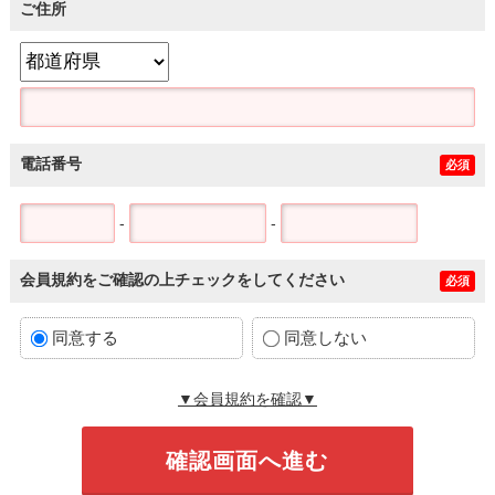
ご住所
電話番号
必須
-
-
会員規約をご確認の上チェックをしてください
必須
同意する
同意しない
▼会員規約を確認▼