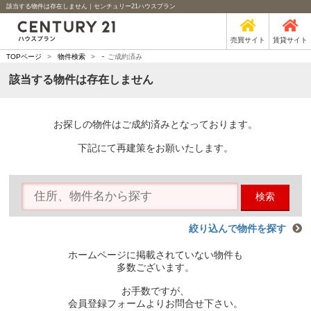
該当する物件は存在しません｜センチュリー21ハウスプラン
売買サイト
賃貸サイト
-
TOPページ
>
物件検索
>
ご成約済み
該当する物件は存在しません
お探しの物件はご成約済みとなっております。
下記にて再建策をお願いたします。
検索
絞り込んで物件を探す
ホームページに掲載されていない物件も
多数ございます。
お手数ですが、
会員登録フォームよりお問合せ下さい。