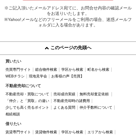
※ご記入頂いたメールアドレス宛てに、お問合せ内容の確認メール
をお送りいたします。
※Yahoo!メールなどのフリーメールをご利用の場合、迷惑メールフ
ォルダに入る場合があります。
このページの先頭へ
買いたい
売買専門サイト
総合物件検索
学区から検索
町名から検索
WEBチラシ
現地見学会
お客様の声【売買】
不動産売却について
不動産売却・買取について
売却成功実績
無料売却査定依頼
「仲介」と「買取」の違い
不動産売却時の諸費用
少しでも高く売るポイント
よくある質問
仲介手数料について
相続相談
借りたい
賃貸専門サイト
賃貸物件検索
学区から検索
エリアから検索