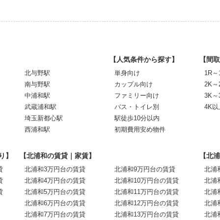
【人気条件から探す】
【間取
北与野駅
単身向け
1R～
南与野駅
カップル向け
2K～
中浦和駅
ファミリー向け
3K～
武蔵浦和駅
バス・トイレ別
4K以
埼玉新都心駅
駅徒歩10分以内
西浦和駅
初期費用安め物件
り】
【北浦和の賃貸｜家賃】
【北浦
貸
北浦和3万円台の賃貸
北浦和9万円台の賃貸
北浦
貸
北浦和4万円台の賃貸
北浦和10万円台の賃貸
北浦
貸
北浦和5万円台の賃貸
北浦和11万円台の賃貸
北浦
北浦和6万円台の賃貸
北浦和12万円台の賃貸
北浦
北浦和7万円台の賃貸
北浦和13万円台の賃貸
北浦