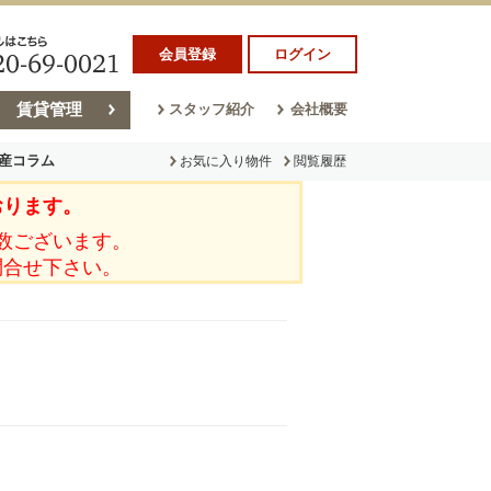
会員登録
ログイン
賃貸管理
スタッフ紹介
会社概要
産コラム
お気に入り物件
閲覧履歴
おります。
ラム
売却コラム
数ございます。
問合せ下さい。