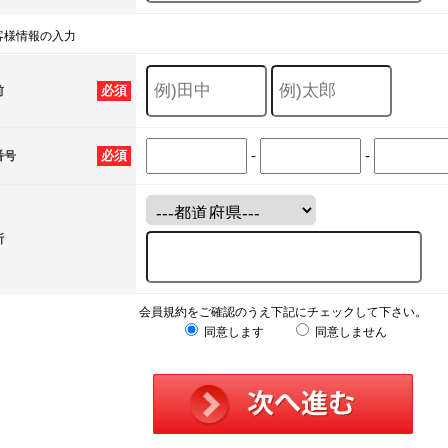
客様情報の入力
必須
前
-
-
必須
番号
所
会員規約をご確認のうえ下記にチェックして下さい。
同意します
同意しません