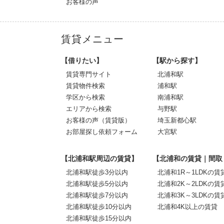
お客様の声
賃貸メニュー
【借りたい】
【駅から探す】
賃貸専門サイト
北浦和駅
賃貸物件検索
浦和駅
学区から検索
南浦和駅
エリアから検索
与野駅
お客様の声（賃貸版）
埼玉新都心駅
お部屋探し依頼フォーム
大宮駅
【北浦和駅周辺の賃貸】
【北浦和の賃貸｜間取
北浦和駅徒歩3分以内
北浦和1R～1LDKの賃
北浦和駅徒歩5分以内
北浦和2K～2LDKの賃
北浦和駅徒歩7分以内
北浦和3K～3LDKの賃
北浦和駅徒歩10分以内
北浦和4K以上の賃貸
北浦和駅徒歩15分以内