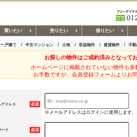
買いたい
売りたい
借りたい
古一戸建て
中古マンション
土地
収益物件
賃貸物件
不動
お探しの物件はご成約済みとなって
お部屋探しコラム
賃貸管理コ
ホームページに掲載されていない物件も多
お手数ですが、会員登録フォームよりお
必須
ルアドレス
※メールアドレスはログインに使用します。
必須
ワード