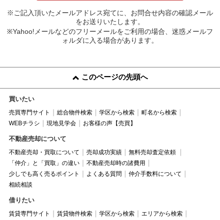
※ご記入頂いたメールアドレス宛てに、お問合せ内容の確認メール
をお送りいたします。
※Yahoo!メールなどのフリーメールをご利用の場合、迷惑メールフ
ォルダに入る場合があります。
このページの先頭へ
買いたい
売買専門サイト
総合物件検索
学区から検索
町名から検索
WEBチラシ
現地見学会
お客様の声【売買】
不動産売却について
不動産売却・買取について
売却成功実績
無料売却査定依頼
「仲介」と「買取」の違い
不動産売却時の諸費用
少しでも高く売るポイント
よくある質問
仲介手数料について
相続相談
借りたい
賃貸専門サイト
賃貸物件検索
学区から検索
エリアから検索