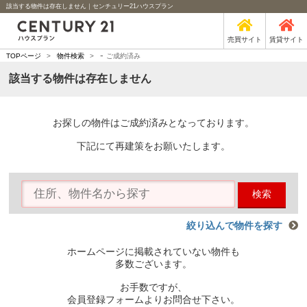
該当する物件は存在しません｜センチュリー21ハウスプラン
売買サイト
賃貸サイト
-
TOPページ
>
物件検索
>
ご成約済み
該当する物件は存在しません
お探しの物件はご成約済みとなっております。
下記にて再建策をお願いたします。
検索
絞り込んで物件を探す
ホームページに掲載されていない物件も
多数ございます。
お手数ですが、
会員登録フォームよりお問合せ下さい。