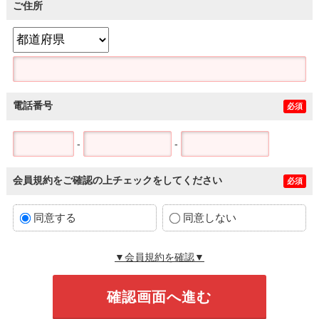
ご住所
電話番号
必須
-
-
会員規約をご確認の上チェックをしてください
必須
同意する
同意しない
▼会員規約を確認▼