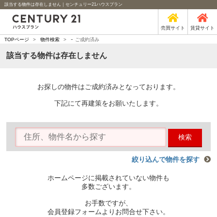
該当する物件は存在しません｜センチュリー21ハウスプラン
売買サイト
賃貸サイト
-
TOPページ
>
物件検索
>
ご成約済み
該当する物件は存在しません
お探しの物件はご成約済みとなっております。
下記にて再建策をお願いたします。
検索
絞り込んで物件を探す
ホームページに掲載されていない物件も
多数ございます。
お手数ですが、
会員登録フォームよりお問合せ下さい。