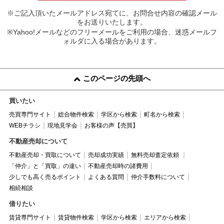
※ご記入頂いたメールアドレス宛てに、お問合せ内容の確認メール
をお送りいたします。
※Yahoo!メールなどのフリーメールをご利用の場合、迷惑メールフ
ォルダに入る場合があります。
このページの先頭へ
買いたい
売買専門サイト
総合物件検索
学区から検索
町名から検索
WEBチラシ
現地見学会
お客様の声【売買】
不動産売却について
不動産売却・買取について
売却成功実績
無料売却査定依頼
「仲介」と「買取」の違い
不動産売却時の諸費用
少しでも高く売るポイント
よくある質問
仲介手数料について
相続相談
借りたい
賃貸専門サイト
賃貸物件検索
学区から検索
エリアから検索