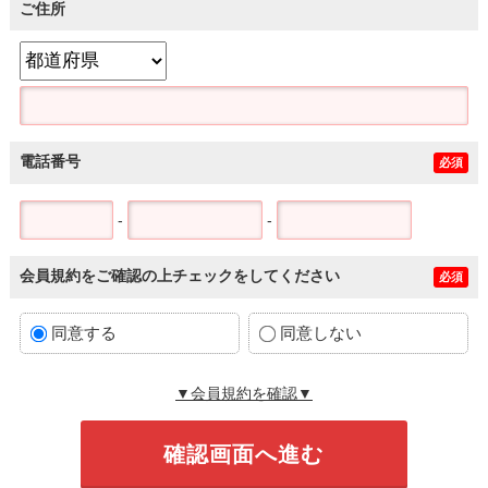
ご住所
電話番号
必須
-
-
会員規約をご確認の上チェックをしてください
必須
同意する
同意しない
▼会員規約を確認▼