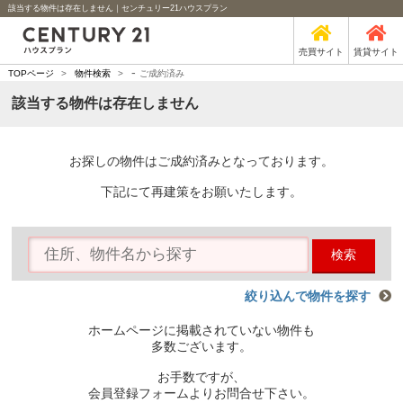
該当する物件は存在しません｜センチュリー21ハウスプラン
売買サイト
賃貸サイト
-
TOPページ
>
物件検索
>
ご成約済み
該当する物件は存在しません
お探しの物件はご成約済みとなっております。
下記にて再建策をお願いたします。
検索
絞り込んで物件を探す
ホームページに掲載されていない物件も
多数ございます。
お手数ですが、
会員登録フォームよりお問合せ下さい。