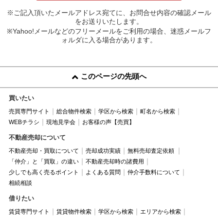
※ご記入頂いたメールアドレス宛てに、お問合せ内容の確認メール
をお送りいたします。
※Yahoo!メールなどのフリーメールをご利用の場合、迷惑メールフ
ォルダに入る場合があります。
このページの先頭へ
買いたい
売買専門サイト
総合物件検索
学区から検索
町名から検索
WEBチラシ
現地見学会
お客様の声【売買】
不動産売却について
不動産売却・買取について
売却成功実績
無料売却査定依頼
「仲介」と「買取」の違い
不動産売却時の諸費用
少しでも高く売るポイント
よくある質問
仲介手数料について
相続相談
借りたい
賃貸専門サイト
賃貸物件検索
学区から検索
エリアから検索