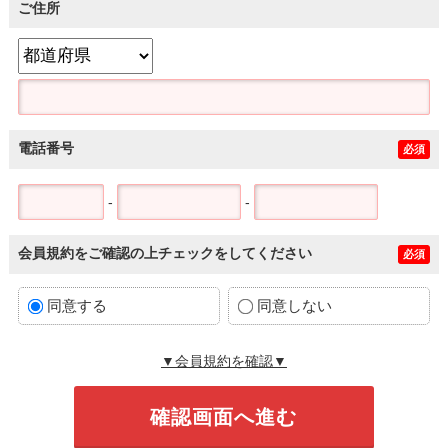
ご住所
電話番号
必須
-
-
会員規約をご確認の上チェックをしてください
必須
同意する
同意しない
▼会員規約を確認▼