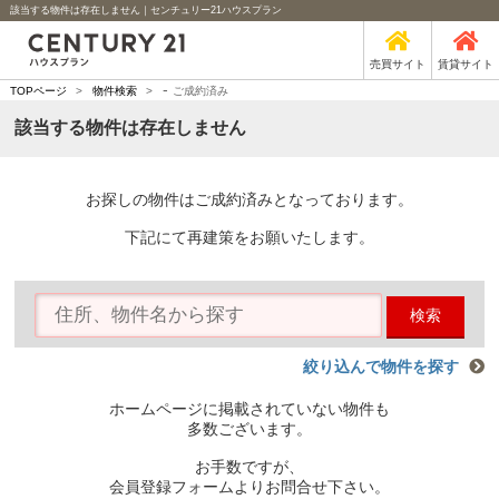
該当する物件は存在しません｜センチュリー21ハウスプラン
売買サイト
賃貸サイト
-
TOPページ
>
物件検索
>
ご成約済み
該当する物件は存在しません
お探しの物件はご成約済みとなっております。
下記にて再建策をお願いたします。
検索
絞り込んで物件を探す
ホームページに掲載されていない物件も
多数ございます。
お手数ですが、
会員登録フォームよりお問合せ下さい。