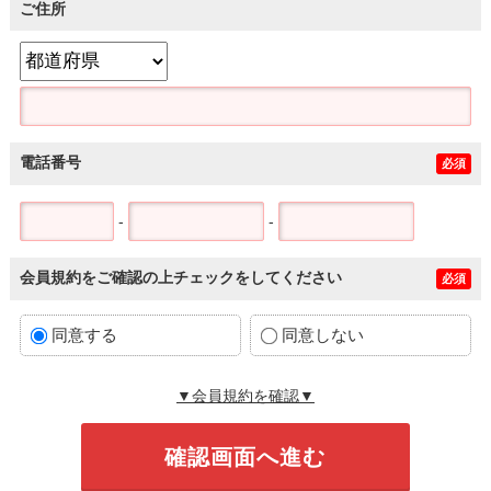
ご住所
電話番号
必須
-
-
会員規約をご確認の上チェックをしてください
必須
同意する
同意しない
▼会員規約を確認▼