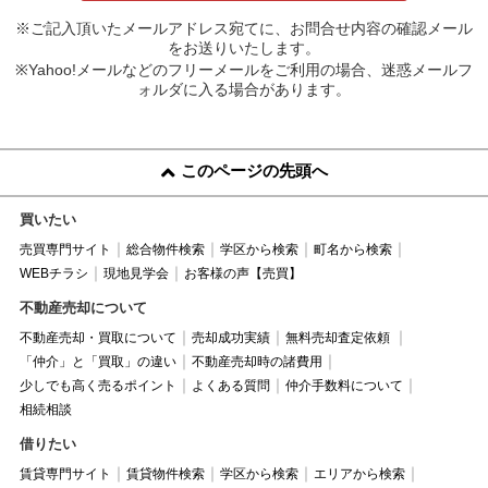
※ご記入頂いたメールアドレス宛てに、お問合せ内容の確認メール
をお送りいたします。
※Yahoo!メールなどのフリーメールをご利用の場合、迷惑メールフ
ォルダに入る場合があります。
このページの先頭へ
買いたい
売買専門サイト
総合物件検索
学区から検索
町名から検索
WEBチラシ
現地見学会
お客様の声【売買】
不動産売却について
不動産売却・買取について
売却成功実績
無料売却査定依頼
「仲介」と「買取」の違い
不動産売却時の諸費用
少しでも高く売るポイント
よくある質問
仲介手数料について
相続相談
借りたい
賃貸専門サイト
賃貸物件検索
学区から検索
エリアから検索