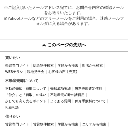
※ご記入頂いたメールアドレス宛てに、お問合せ内容の確認メール
をお送りいたします。
※Yahoo!メールなどのフリーメールをご利用の場合、迷惑メールフ
ォルダに入る場合があります。
このページの先頭へ
買いたい
売買専門サイト
総合物件検索
学区から検索
町名から検索
WEBチラシ
現地見学会
お客様の声【売買】
不動産売却について
不動産売却・買取について
売却成功実績
無料売却査定依頼
「仲介」と「買取」の違い
不動産売却時の諸費用
少しでも高く売るポイント
よくある質問
仲介手数料について
相続相談
借りたい
賃貸専門サイト
賃貸物件検索
学区から検索
エリアから検索