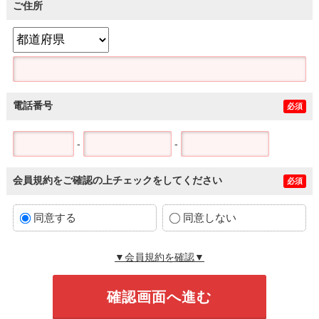
ご住所
電話番号
必須
-
-
会員規約をご確認の上チェックをしてください
必須
同意する
同意しない
▼会員規約を確認▼