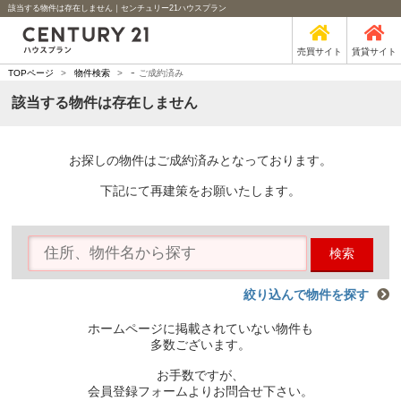
該当する物件は存在しません｜センチュリー21ハウスプラン
売買サイト
賃貸サイト
-
TOPページ
>
物件検索
>
ご成約済み
該当する物件は存在しません
お探しの物件はご成約済みとなっております。
下記にて再建策をお願いたします。
検索
絞り込んで物件を探す
ホームページに掲載されていない物件も
多数ございます。
お手数ですが、
会員登録フォームよりお問合せ下さい。