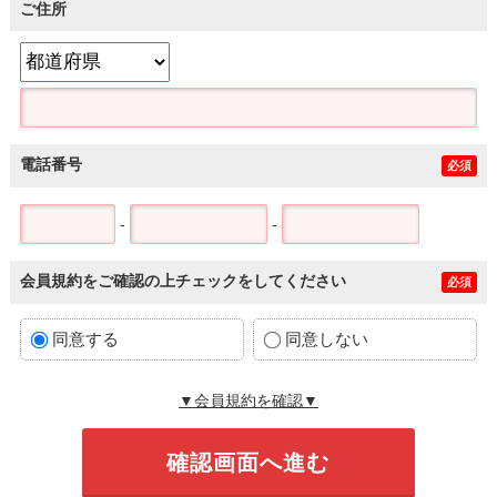
ご住所
電話番号
必須
-
-
会員規約をご確認の上チェックをしてください
必須
同意する
同意しない
▼会員規約を確認▼