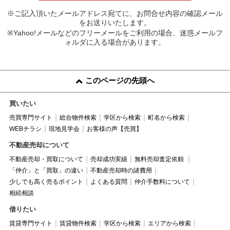
※ご記入頂いたメールアドレス宛てに、お問合せ内容の確認メール
をお送りいたします。
※Yahoo!メールなどのフリーメールをご利用の場合、迷惑メールフ
ォルダに入る場合があります。
このページの先頭へ
買いたい
売買専門サイト
総合物件検索
学区から検索
町名から検索
WEBチラシ
現地見学会
お客様の声【売買】
不動産売却について
不動産売却・買取について
売却成功実績
無料売却査定依頼
「仲介」と「買取」の違い
不動産売却時の諸費用
少しでも高く売るポイント
よくある質問
仲介手数料について
相続相談
借りたい
賃貸専門サイト
賃貸物件検索
学区から検索
エリアから検索