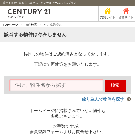
該当する物件は存在しません｜センチュリー21ハウスプラン
売買サイト
賃貸サイト
-
TOPページ
>
物件検索
>
ご成約済み
該当する物件は存在しません
お探しの物件はご成約済みとなっております。
下記にて再建策をお願いたします。
検索
絞り込んで物件を探す
ホームページに掲載されていない物件も
多数ございます。
お手数ですが、
会員登録フォームよりお問合せ下さい。