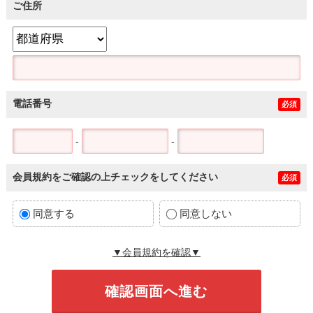
ご住所
電話番号
必須
-
-
会員規約をご確認の上チェックをしてください
必須
同意する
同意しない
▼会員規約を確認▼