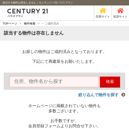
該当する物件は存在しません｜センチュリー21ハウスプラン
売買サイト
賃貸サイト
-
TOPページ
>
物件検索
>
ご成約済み
該当する物件は存在しません
お探しの物件はご成約済みとなっております。
下記にて再建策をお願いたします。
検索
絞り込んで物件を探す
ホームページに掲載されていない物件も
多数ございます。
お手数ですが、
会員登録フォームよりお問合せ下さい。