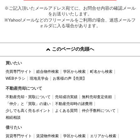
※ご記入頂いたメールアドレス宛てに、お問合せ内容の確認メール
をお送りいたします。
※Yahoo!メールなどのフリーメールをご利用の場合、迷惑メールフ
ォルダに入る場合があります。
このページの先頭へ
買いたい
売買専門サイト
総合物件検索
学区から検索
町名から検索
WEBチラシ
現地見学会
お客様の声【売買】
不動産売却について
不動産売却・買取について
売却成功実績
無料売却査定依頼
「仲介」と「買取」の違い
不動産売却時の諸費用
少しでも高く売るポイント
よくある質問
仲介手数料について
相続相談
借りたい
賃貸専門サイト
賃貸物件検索
学区から検索
エリアから検索