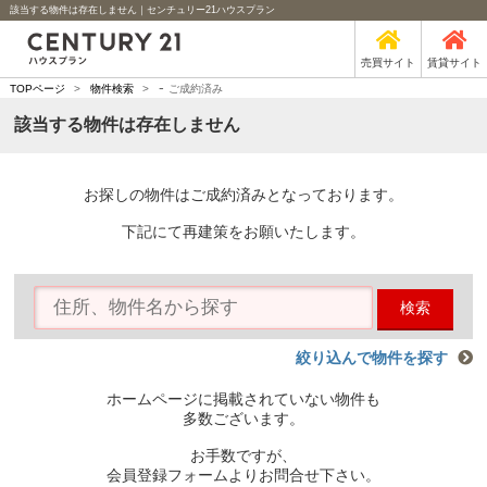
該当する物件は存在しません｜センチュリー21ハウスプラン
売買サイト
賃貸サイト
-
TOPページ
>
物件検索
>
ご成約済み
該当する物件は存在しません
お探しの物件はご成約済みとなっております。
下記にて再建策をお願いたします。
検索
絞り込んで物件を探す
ホームページに掲載されていない物件も
多数ございます。
お手数ですが、
会員登録フォームよりお問合せ下さい。