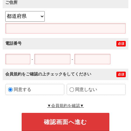
ご住所
電話番号
必須
-
-
会員規約をご確認の上チェックをしてください
必須
同意する
同意しない
▼会員規約を確認▼