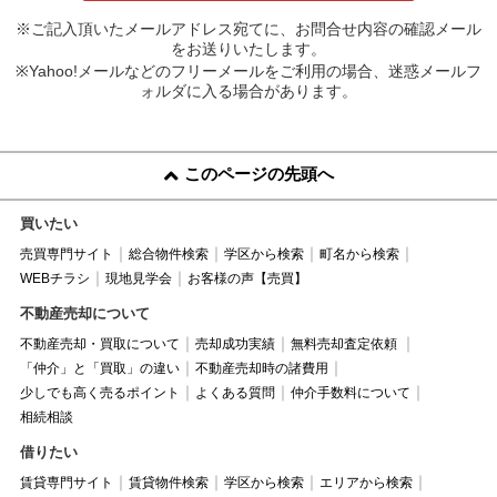
※ご記入頂いたメールアドレス宛てに、お問合せ内容の確認メール
をお送りいたします。
※Yahoo!メールなどのフリーメールをご利用の場合、迷惑メールフ
ォルダに入る場合があります。
このページの先頭へ
買いたい
売買専門サイト
総合物件検索
学区から検索
町名から検索
WEBチラシ
現地見学会
お客様の声【売買】
不動産売却について
不動産売却・買取について
売却成功実績
無料売却査定依頼
「仲介」と「買取」の違い
不動産売却時の諸費用
少しでも高く売るポイント
よくある質問
仲介手数料について
相続相談
借りたい
賃貸専門サイト
賃貸物件検索
学区から検索
エリアから検索