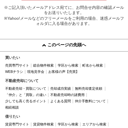
※ご記入頂いたメールアドレス宛てに、お問合せ内容の確認メール
をお送りいたします。
※Yahoo!メールなどのフリーメールをご利用の場合、迷惑メールフ
ォルダに入る場合があります。
このページの先頭へ
買いたい
売買専門サイト
総合物件検索
学区から検索
町名から検索
WEBチラシ
現地見学会
お客様の声【売買】
不動産売却について
不動産売却・買取について
売却成功実績
無料売却査定依頼
「仲介」と「買取」の違い
不動産売却時の諸費用
少しでも高く売るポイント
よくある質問
仲介手数料について
相続相談
借りたい
賃貸専門サイト
賃貸物件検索
学区から検索
エリアから検索