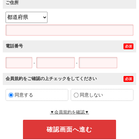
ご住所
電話番号
必須
-
-
会員規約をご確認の上チェックをしてください
必須
同意する
同意しない
▼会員規約を確認▼