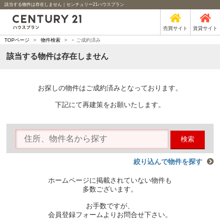
該当する物件は存在しません｜センチュリー21ハウスプラン
売買サイト
賃貸サイト
-
TOPページ
>
物件検索
>
ご成約済み
該当する物件は存在しません
お探しの物件はご成約済みとなっております。
下記にて再建策をお願いたします。
検索
絞り込んで物件を探す
ホームページに掲載されていない物件も
多数ございます。
お手数ですが、
会員登録フォームよりお問合せ下さい。