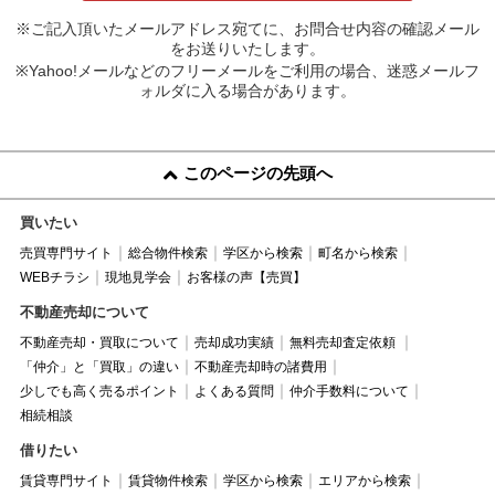
※ご記入頂いたメールアドレス宛てに、お問合せ内容の確認メール
をお送りいたします。
※Yahoo!メールなどのフリーメールをご利用の場合、迷惑メールフ
ォルダに入る場合があります。
このページの先頭へ
買いたい
売買専門サイト
総合物件検索
学区から検索
町名から検索
WEBチラシ
現地見学会
お客様の声【売買】
不動産売却について
不動産売却・買取について
売却成功実績
無料売却査定依頼
「仲介」と「買取」の違い
不動産売却時の諸費用
少しでも高く売るポイント
よくある質問
仲介手数料について
相続相談
借りたい
賃貸専門サイト
賃貸物件検索
学区から検索
エリアから検索