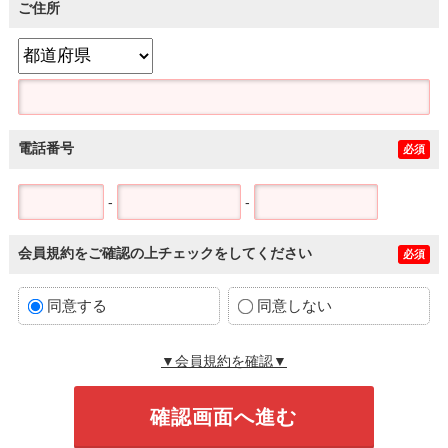
ご住所
電話番号
必須
-
-
会員規約をご確認の上チェックをしてください
必須
同意する
同意しない
▼会員規約を確認▼