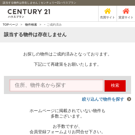
該当する物件は存在しません｜センチュリー21ハウスプラン
売買サイト
賃貸サイト
-
TOPページ
>
物件検索
>
ご成約済み
該当する物件は存在しません
お探しの物件はご成約済みとなっております。
下記にて再建策をお願いたします。
検索
絞り込んで物件を探す
ホームページに掲載されていない物件も
多数ございます。
お手数ですが、
会員登録フォームよりお問合せ下さい。