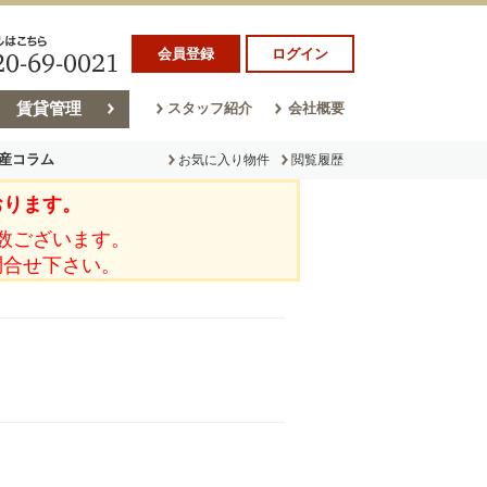
会員登録
ログイン
賃貸管理
スタッフ紹介
会社概要
産コラム
お気に入り物件
閲覧履歴
おります。
ラム
売却コラム
数ございます。
問合せ下さい。