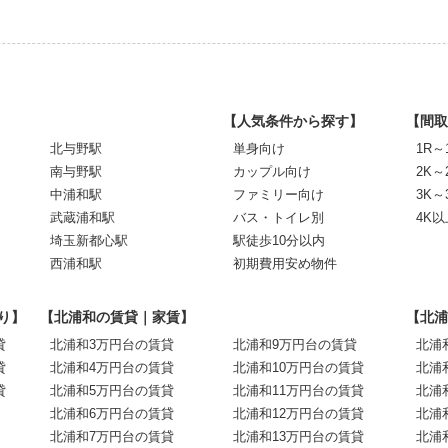
【人気条件から探す】
【間取
北与野駅
単身向け
1R～
南与野駅
カップル向け
2K～
中浦和駅
ファミリー向け
3K～
武蔵浦和駅
バス・トイレ別
4K以
埼玉新都心駅
駅徒歩10分以内
西浦和駅
初期費用安め物件
り】
【北浦和の賃貸｜家賃】
【北浦
貸
北浦和3万円台の賃貸
北浦和9万円台の賃貸
北浦
貸
北浦和4万円台の賃貸
北浦和10万円台の賃貸
北浦
貸
北浦和5万円台の賃貸
北浦和11万円台の賃貸
北浦
北浦和6万円台の賃貸
北浦和12万円台の賃貸
北浦
北浦和7万円台の賃貸
北浦和13万円台の賃貸
北浦