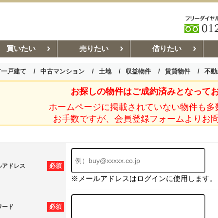
買いたい
売りたい
借りたい
古一戸建て
中古マンション
土地
収益物件
賃貸物件
不動
お探しの物件はご成約済みとなって
お部屋探しコラム
賃貸管理コ
ホームページに掲載されていない物件も多
お手数ですが、会員登録フォームよりお
必須
ルアドレス
※メールアドレスはログインに使用します。
必須
ワード