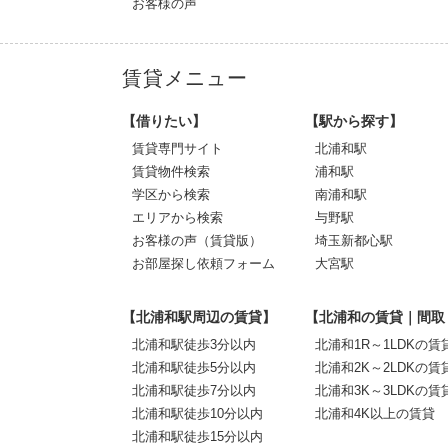
お客様の声
賃貸メニュー
【借りたい】
【駅から探す】
賃貸専門サイト
北浦和駅
賃貸物件検索
浦和駅
学区から検索
南浦和駅
エリアから検索
与野駅
お客様の声（賃貸版）
埼玉新都心駅
お部屋探し依頼フォーム
大宮駅
【北浦和駅周辺の賃貸】
【北浦和の賃貸｜間取
北浦和駅徒歩3分以内
北浦和1R～1LDKの賃
北浦和駅徒歩5分以内
北浦和2K～2LDKの賃
北浦和駅徒歩7分以内
北浦和3K～3LDKの賃
北浦和駅徒歩10分以内
北浦和4K以上の賃貸
北浦和駅徒歩15分以内