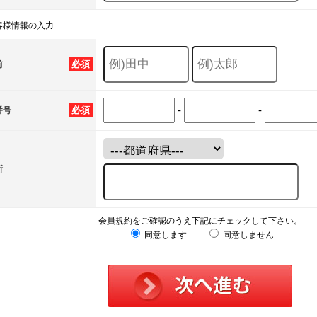
客様情報の入力
必須
前
-
-
必須
番号
所
会員規約をご確認のうえ下記にチェックして下さい。
同意します
同意しません