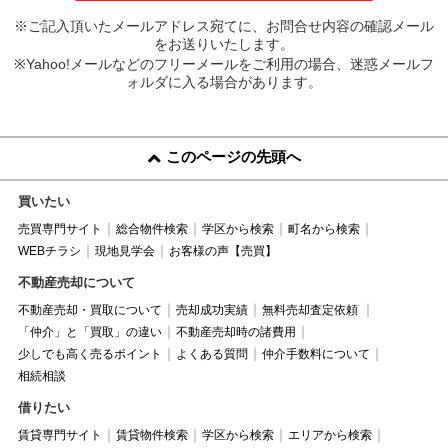
※ご記入頂いたメールアドレス宛てに、お問合せ内容の確認メール
をお送りいたします。
※Yahoo!メールなどのフリーメールをご利用の場合、迷惑メールフ
ォルダに入る場合があります。
このページの先頭へ
買いたい
売買専門サイト
総合物件検索
学区から検索
町名から検索
WEBチラシ
現地見学会
お客様の声【売買】
不動産売却について
不動産売却・買取について
売却成功実績
無料売却査定依頼
「仲介」と「買取」の違い
不動産売却時の諸費用
少しでも高く売るポイント
よくある質問
仲介手数料について
相続相談
借りたい
賃貸専門サイト
賃貸物件検索
学区から検索
エリアから検索