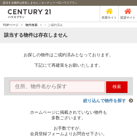
該当する物件は存在しません｜センチュリー21ハウスプラン
売買サイト
賃貸サイト
-
TOPページ
>
物件検索
>
ご成約済み
該当する物件は存在しません
お探しの物件はご成約済みとなっております。
下記にて再建策をお願いたします。
検索
絞り込んで物件を探す
ホームページに掲載されていない物件も
多数ございます。
お手数ですが、
会員登録フォームよりお問合せ下さい。