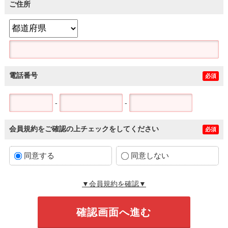
ご住所
電話番号
必須
-
-
会員規約をご確認の上チェックをしてください
必須
同意する
同意しない
▼会員規約を確認▼