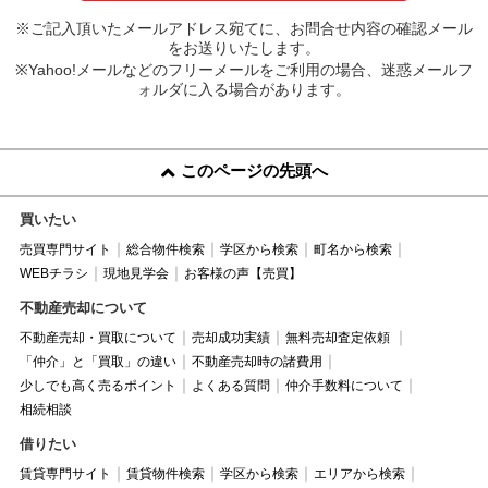
※ご記入頂いたメールアドレス宛てに、お問合せ内容の確認メール
をお送りいたします。
※Yahoo!メールなどのフリーメールをご利用の場合、迷惑メールフ
ォルダに入る場合があります。
このページの先頭へ
買いたい
売買専門サイト
総合物件検索
学区から検索
町名から検索
WEBチラシ
現地見学会
お客様の声【売買】
不動産売却について
不動産売却・買取について
売却成功実績
無料売却査定依頼
「仲介」と「買取」の違い
不動産売却時の諸費用
少しでも高く売るポイント
よくある質問
仲介手数料について
相続相談
借りたい
賃貸専門サイト
賃貸物件検索
学区から検索
エリアから検索