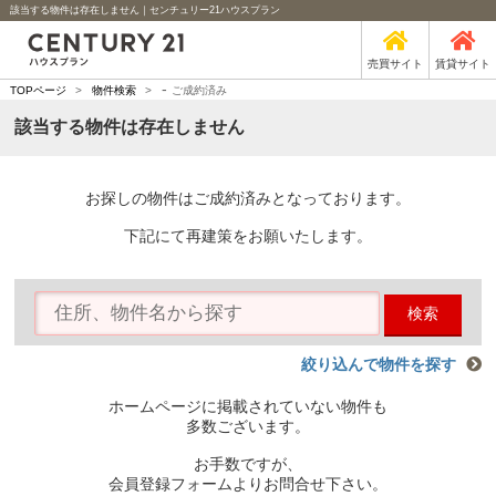
該当する物件は存在しません｜センチュリー21ハウスプラン
売買サイト
賃貸サイト
-
TOPページ
>
物件検索
>
ご成約済み
該当する物件は存在しません
お探しの物件はご成約済みとなっております。
下記にて再建策をお願いたします。
検索
絞り込んで物件を探す
ホームページに掲載されていない物件も
多数ございます。
お手数ですが、
会員登録フォームよりお問合せ下さい。