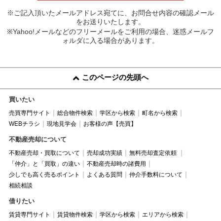
※ご記入頂いたメールアドレス宛てに、お問合せ内容の確認メール
をお送りいたします。
※Yahoo!メールなどのフリーメールをご利用の場合、迷惑メールフ
ォルダに入る場合があります。
このページの先頭へ
買いたい
売買専門サイト
総合物件検索
学区から検索
町名から検索
WEBチラシ
現地見学会
お客様の声【売買】
不動産売却について
不動産売却・買取について
売却成功実績
無料売却査定依頼
「仲介」と「買取」の違い
不動産売却時の諸費用
少しでも高く売るポイント
よくある質問
仲介手数料について
相続相談
借りたい
賃貸専門サイト
賃貸物件検索
学区から検索
エリアから検索