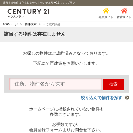
該当する物件は存在しません｜センチュリー21ハウスプラン
売買サイト
賃貸サイト
-
TOPページ
>
物件検索
>
ご成約済み
該当する物件は存在しません
お探しの物件はご成約済みとなっております。
下記にて再建策をお願いたします。
検索
絞り込んで物件を探す
ホームページに掲載されていない物件も
多数ございます。
お手数ですが、
会員登録フォームよりお問合せ下さい。