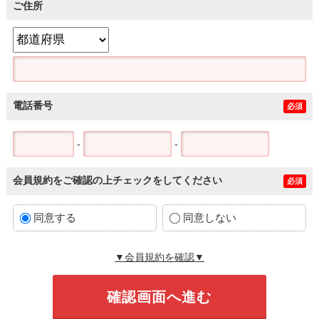
ご住所
電話番号
必須
-
-
会員規約をご確認の上チェックをしてください
必須
同意する
同意しない
▼会員規約を確認▼