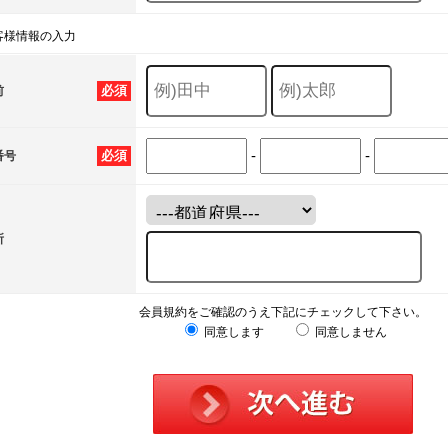
客様情報の入力
必須
前
-
-
必須
番号
所
会員規約をご確認のうえ下記にチェックして下さい。
同意します
同意しません