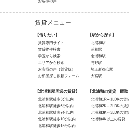
お客様の声
賃貸メニュー
【借りたい】
【駅から探す】
賃貸専門サイト
北浦和駅
賃貸物件検索
浦和駅
学区から検索
南浦和駅
エリアから検索
与野駅
お客様の声（賃貸版）
埼玉新都心駅
お部屋探し依頼フォーム
大宮駅
【北浦和駅周辺の賃貸】
【北浦和の賃貸｜間取
北浦和駅徒歩3分以内
北浦和1R～1LDKの賃
北浦和駅徒歩5分以内
北浦和2K～2LDKの賃
北浦和駅徒歩7分以内
北浦和3K～3LDKの賃
北浦和駅徒歩10分以内
北浦和4K以上の賃貸
北浦和駅徒歩15分以内