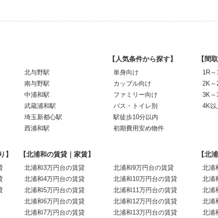
【人気条件から探す】
【間取
北与野駅
単身向け
1R～
南与野駅
カップル向け
2K～
中浦和駅
ファミリー向け
3K～
武蔵浦和駅
バス・トイレ別
4K以
埼玉新都心駅
駅徒歩10分以内
西浦和駅
初期費用安め物件
り】
【北浦和の賃貸｜家賃】
【北浦
貸
北浦和3万円台の賃貸
北浦和9万円台の賃貸
北浦
貸
北浦和4万円台の賃貸
北浦和10万円台の賃貸
北浦
貸
北浦和5万円台の賃貸
北浦和11万円台の賃貸
北浦
北浦和6万円台の賃貸
北浦和12万円台の賃貸
北浦
北浦和7万円台の賃貸
北浦和13万円台の賃貸
北浦