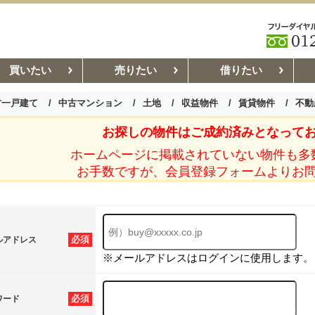
買いたい
売りたい
借りたい
古一戸建て
中古マンション
土地
収益物件
賃貸物件
不動
お探しの物件はご成約済みとなって
お部屋探しコラム
賃貸管理コ
ホームページに掲載されていない物件も多
お手数ですが、会員登録フォームよりお
必須
ルアドレス
※メールアドレスはログインに使用します。
必須
ワード