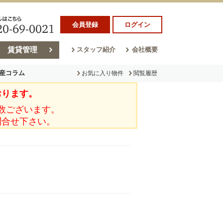
会員登録
ログイン
賃貸管理
スタッフ紹介
会社概要
産コラム
お気に入り物件
閲覧履歴
おります。
ラム
売却コラム
数ございます。
問合せ下さい。