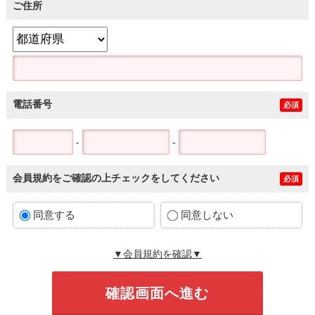
ご住所
電話番号
必須
-
-
会員規約をご確認の上チェックをしてください
必須
同意する
同意しない
▼会員規約を確認▼