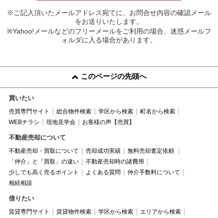
※ご記入頂いたメールアドレス宛てに、お問合せ内容の確認メール
をお送りいたします。
※Yahoo!メールなどのフリーメールをご利用の場合、迷惑メールフ
ォルダに入る場合があります。
このページの先頭へ
買いたい
売買専門サイト
総合物件検索
学区から検索
町名から検索
WEBチラシ
現地見学会
お客様の声【売買】
不動産売却について
不動産売却・買取について
売却成功実績
無料売却査定依頼
「仲介」と「買取」の違い
不動産売却時の諸費用
少しでも高く売るポイント
よくある質問
仲介手数料について
相続相談
借りたい
賃貸専門サイト
賃貸物件検索
学区から検索
エリアから検索