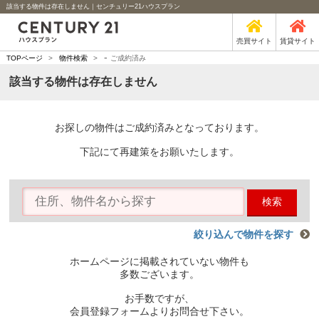
該当する物件は存在しません｜センチュリー21ハウスプラン
売買サイト
賃貸サイト
-
TOPページ
>
物件検索
>
ご成約済み
該当する物件は存在しません
お探しの物件はご成約済みとなっております。
下記にて再建策をお願いたします。
検索
絞り込んで物件を探す
ホームページに掲載されていない物件も
多数ございます。
お手数ですが、
会員登録フォームよりお問合せ下さい。