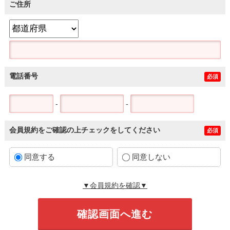
ご住所
電話番号
必須
-
-
会員規約をご確認の上チェックをしてください
必須
同意する
同意しない
▼会員規約を確認▼