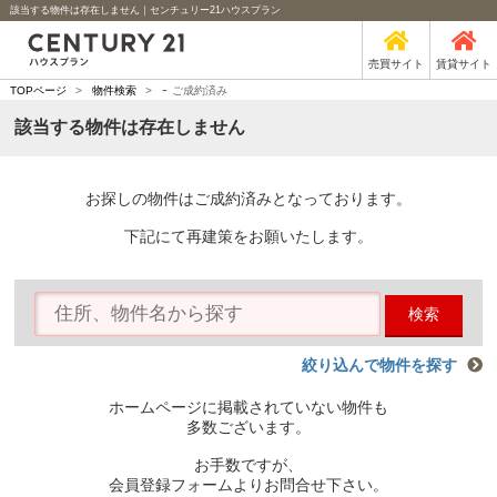
該当する物件は存在しません｜センチュリー21ハウスプラン
売買サイト
賃貸サイト
-
TOPページ
>
物件検索
>
ご成約済み
該当する物件は存在しません
お探しの物件はご成約済みとなっております。
下記にて再建策をお願いたします。
検索
絞り込んで物件を探す
ホームページに掲載されていない物件も
多数ございます。
お手数ですが、
会員登録フォームよりお問合せ下さい。