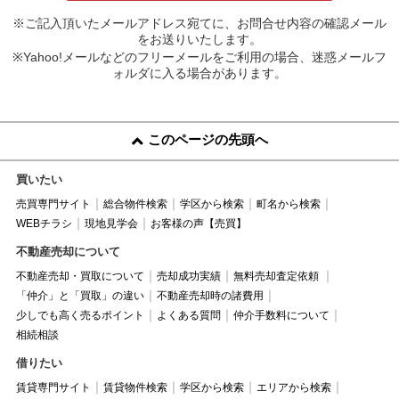
※ご記入頂いたメールアドレス宛てに、お問合せ内容の確認メール
をお送りいたします。
※Yahoo!メールなどのフリーメールをご利用の場合、迷惑メールフ
ォルダに入る場合があります。
このページの先頭へ
買いたい
売買専門サイト
総合物件検索
学区から検索
町名から検索
WEBチラシ
現地見学会
お客様の声【売買】
不動産売却について
不動産売却・買取について
売却成功実績
無料売却査定依頼
「仲介」と「買取」の違い
不動産売却時の諸費用
少しでも高く売るポイント
よくある質問
仲介手数料について
相続相談
借りたい
賃貸専門サイト
賃貸物件検索
学区から検索
エリアから検索