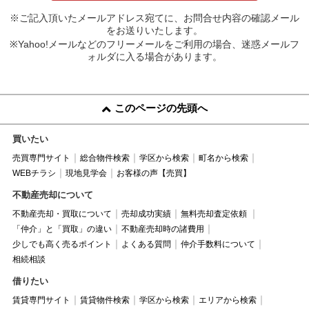
※ご記入頂いたメールアドレス宛てに、お問合せ内容の確認メール
をお送りいたします。
※Yahoo!メールなどのフリーメールをご利用の場合、迷惑メールフ
ォルダに入る場合があります。
このページの先頭へ
買いたい
売買専門サイト
総合物件検索
学区から検索
町名から検索
WEBチラシ
現地見学会
お客様の声【売買】
不動産売却について
不動産売却・買取について
売却成功実績
無料売却査定依頼
「仲介」と「買取」の違い
不動産売却時の諸費用
少しでも高く売るポイント
よくある質問
仲介手数料について
相続相談
借りたい
賃貸専門サイト
賃貸物件検索
学区から検索
エリアから検索