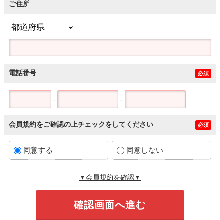
ご住所
電話番号
必須
-
-
会員規約をご確認の上チェックをしてください
必須
同意する
同意しない
▼会員規約を確認▼