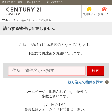
該当する物件は存在しません｜センチュリー21ハウスプラン
売買サイト
賃貸サイト
-
TOPページ
>
物件検索
>
ご成約済み
該当する物件は存在しません
お探しの物件はご成約済みとなっております。
下記にて再建策をお願いたします。
検索
絞り込んで物件を探す
ホームページに掲載されていない物件も
多数ございます。
お手数ですが、
会員登録フォームよりお問合せ下さい。