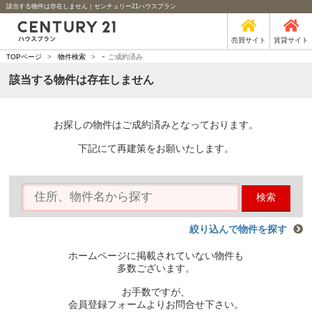
該当する物件は存在しません｜センチュリー21ハウスプラン
売買サイト
賃貸サイト
-
TOPページ
>
物件検索
>
ご成約済み
該当する物件は存在しません
お探しの物件はご成約済みとなっております。
下記にて再建策をお願いたします。
検索
絞り込んで物件を探す
ホームページに掲載されていない物件も
多数ございます。
お手数ですが、
会員登録フォームよりお問合せ下さい。