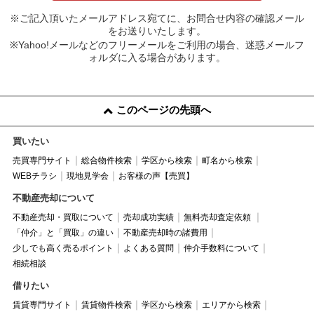
※ご記入頂いたメールアドレス宛てに、お問合せ内容の確認メール
をお送りいたします。
※Yahoo!メールなどのフリーメールをご利用の場合、迷惑メールフ
ォルダに入る場合があります。
このページの先頭へ
買いたい
売買専門サイト
総合物件検索
学区から検索
町名から検索
WEBチラシ
現地見学会
お客様の声【売買】
不動産売却について
不動産売却・買取について
売却成功実績
無料売却査定依頼
「仲介」と「買取」の違い
不動産売却時の諸費用
少しでも高く売るポイント
よくある質問
仲介手数料について
相続相談
借りたい
賃貸専門サイト
賃貸物件検索
学区から検索
エリアから検索