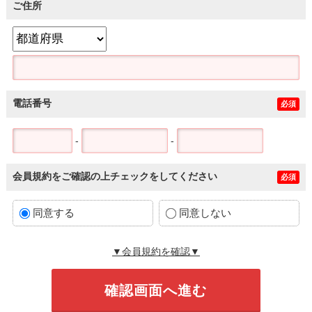
ご住所
電話番号
必須
-
-
会員規約をご確認の上チェックをしてください
必須
同意する
同意しない
▼会員規約を確認▼