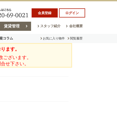
会員登録
ログイン
賃貸管理
スタッフ紹介
会社概要
産コラム
お気に入り物件
閲覧履歴
おります。
ラム
売却コラム
数ございます。
問合せ下さい。