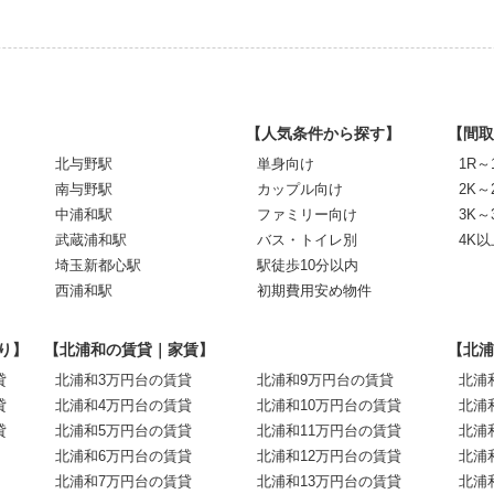
【人気条件から探す】
【間取
北与野駅
単身向け
1R～
南与野駅
カップル向け
2K～
中浦和駅
ファミリー向け
3K～
武蔵浦和駅
バス・トイレ別
4K以
埼玉新都心駅
駅徒歩10分以内
西浦和駅
初期費用安め物件
り】
【北浦和の賃貸｜家賃】
【北浦
貸
北浦和3万円台の賃貸
北浦和9万円台の賃貸
北浦
貸
北浦和4万円台の賃貸
北浦和10万円台の賃貸
北浦
貸
北浦和5万円台の賃貸
北浦和11万円台の賃貸
北浦
北浦和6万円台の賃貸
北浦和12万円台の賃貸
北浦
北浦和7万円台の賃貸
北浦和13万円台の賃貸
北浦