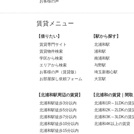
お客様の声
賃貸メニュー
【借りたい】
【駅から探す】
賃貸専門サイト
北浦和駅
賃貸物件検索
浦和駅
学区から検索
南浦和駅
エリアから検索
与野駅
お客様の声（賃貸版）
埼玉新都心駅
お部屋探し依頼フォーム
大宮駅
【北浦和駅周辺の賃貸】
【北浦和の賃貸｜間取
北浦和駅徒歩3分以内
北浦和1R～1LDKの賃
北浦和駅徒歩5分以内
北浦和2K～2LDKの賃
北浦和駅徒歩7分以内
北浦和3K～3LDKの賃
北浦和駅徒歩10分以内
北浦和4K以上の賃貸
北浦和駅徒歩15分以内