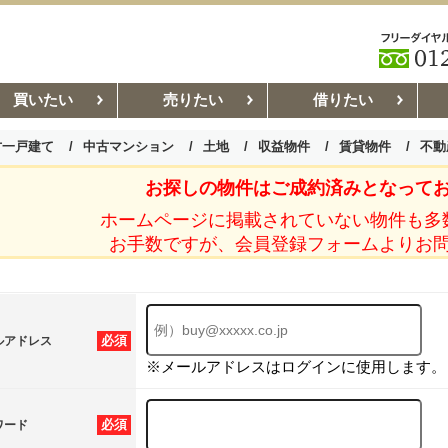
買いたい
売りたい
借りたい
古一戸建て
中古マンション
土地
収益物件
賃貸物件
不動
お探しの物件はご成約済みとなって
お部屋探しコラム
賃貸管理コ
ホームページに掲載されていない物件も多
お手数ですが、会員登録フォームよりお
必須
ルアドレス
※メールアドレスはログインに使用します。
必須
ワード