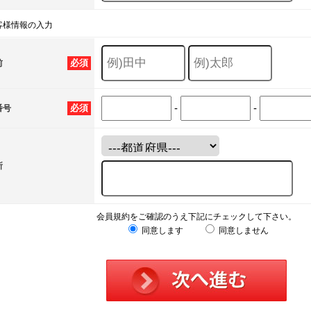
客様情報の入力
必須
前
-
-
必須
番号
所
会員規約をご確認のうえ下記にチェックして下さい。
同意します
同意しません