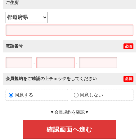
ご住所
電話番号
必須
-
-
会員規約をご確認の上チェックをしてください
必須
同意する
同意しない
▼会員規約を確認▼