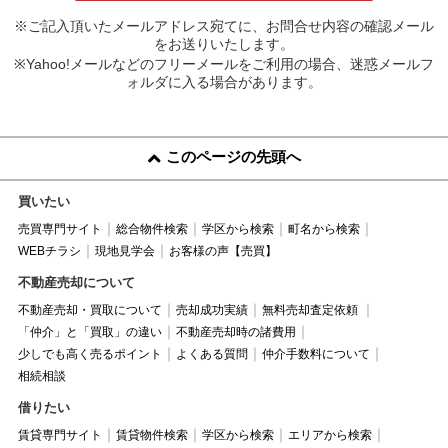
※ご記入頂いたメールアドレス宛てに、お問合せ内容の確認メール
をお送りいたします。
※Yahoo!メールなどのフリーメールをご利用の場合、迷惑メールフ
ォルダに入る場合があります。
このページの先頭へ
買いたい
売買専門サイト
総合物件検索
学区から検索
町名から検索
WEBチラシ
現地見学会
お客様の声【売買】
不動産売却について
不動産売却・買取について
売却成功実績
無料売却査定依頼
「仲介」と「買取」の違い
不動産売却時の諸費用
少しでも高く売るポイント
よくある質問
仲介手数料について
相続相談
借りたい
賃貸専門サイト
賃貸物件検索
学区から検索
エリアから検索