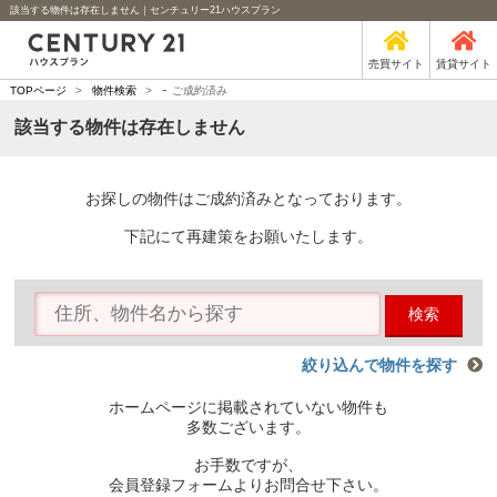
該当する物件は存在しません｜センチュリー21ハウスプラン
売買サイト
賃貸サイト
-
TOPページ
>
物件検索
>
ご成約済み
該当する物件は存在しません
お探しの物件はご成約済みとなっております。
下記にて再建策をお願いたします。
検索
絞り込んで物件を探す
ホームページに掲載されていない物件も
多数ございます。
お手数ですが、
会員登録フォームよりお問合せ下さい。