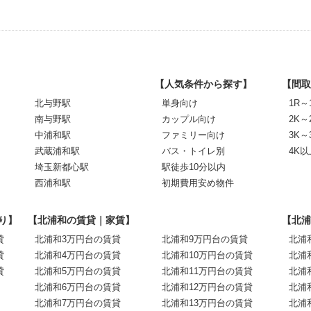
【人気条件から探す】
【間取
北与野駅
単身向け
1R～
南与野駅
カップル向け
2K～
中浦和駅
ファミリー向け
3K～
武蔵浦和駅
バス・トイレ別
4K以
埼玉新都心駅
駅徒歩10分以内
西浦和駅
初期費用安め物件
り】
【北浦和の賃貸｜家賃】
【北浦
貸
北浦和3万円台の賃貸
北浦和9万円台の賃貸
北浦
貸
北浦和4万円台の賃貸
北浦和10万円台の賃貸
北浦
貸
北浦和5万円台の賃貸
北浦和11万円台の賃貸
北浦
北浦和6万円台の賃貸
北浦和12万円台の賃貸
北浦
北浦和7万円台の賃貸
北浦和13万円台の賃貸
北浦