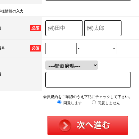
客様情報の入力
必須
前
-
-
必須
番号
所
会員規約をご確認のうえ下記にチェックして下さい。
同意します
同意しません