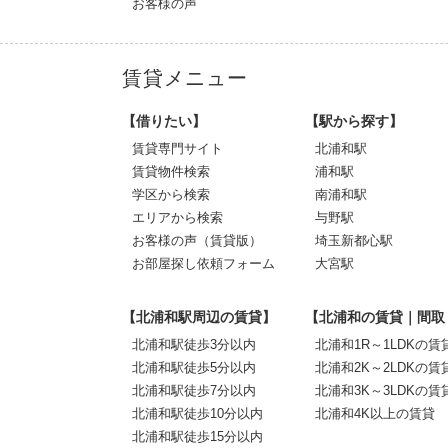
お客様の声
賃貸メニュー
【借りたい】
【駅から探す】
賃貸専門サイト
北浦和駅
賃貸物件検索
浦和駅
学区から検索
南浦和駅
エリアから検索
与野駅
お客様の声（賃貸版）
埼玉新都心駅
お部屋探し依頼フォーム
大宮駅
【北浦和駅周辺の賃貸】
【北浦和の賃貸｜間取
北浦和駅徒歩3分以内
北浦和1R～1LDKの賃
北浦和駅徒歩5分以内
北浦和2K～2LDKの賃
北浦和駅徒歩7分以内
北浦和3K～3LDKの賃
北浦和駅徒歩10分以内
北浦和4K以上の賃貸
北浦和駅徒歩15分以内