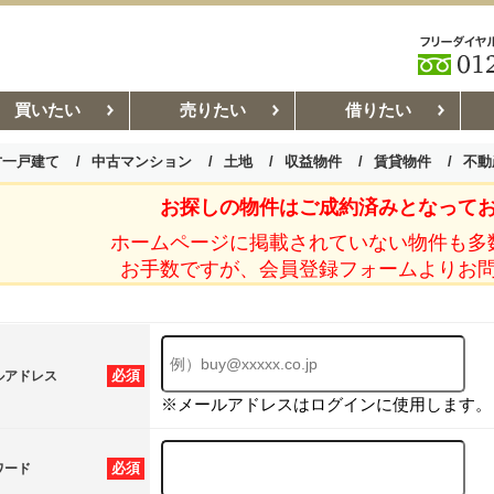
買いたい
売りたい
借りたい
古一戸建て
中古マンション
土地
収益物件
賃貸物件
不動
お探しの物件はご成約済みとなって
お部屋探しコラム
賃貸管理コ
ホームページに掲載されていない物件も多
お手数ですが、会員登録フォームよりお
必須
ルアドレス
※メールアドレスはログインに使用します。
必須
ワード