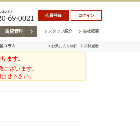
会員登録
ログイン
賃貸管理
スタッフ紹介
会社概要
産コラム
お気に入り物件
閲覧履歴
おります。
ラム
売却コラム
数ございます。
問合せ下さい。