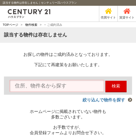
該当する物件は存在しません｜センチュリー21ハウスプラン
売買サイト
賃貸サイト
-
TOPページ
>
物件検索
>
ご成約済み
該当する物件は存在しません
お探しの物件はご成約済みとなっております。
下記にて再建策をお願いたします。
検索
絞り込んで物件を探す
ホームページに掲載されていない物件も
多数ございます。
お手数ですが、
会員登録フォームよりお問合せ下さい。