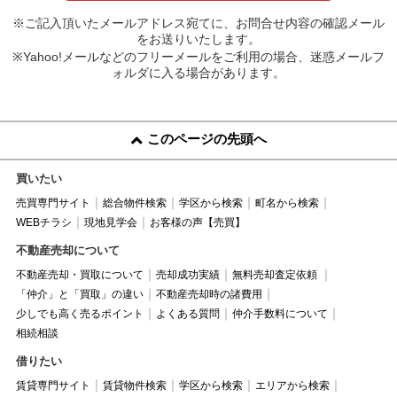
※ご記入頂いたメールアドレス宛てに、お問合せ内容の確認メール
をお送りいたします。
※Yahoo!メールなどのフリーメールをご利用の場合、迷惑メールフ
ォルダに入る場合があります。
このページの先頭へ
買いたい
売買専門サイト
総合物件検索
学区から検索
町名から検索
WEBチラシ
現地見学会
お客様の声【売買】
不動産売却について
不動産売却・買取について
売却成功実績
無料売却査定依頼
「仲介」と「買取」の違い
不動産売却時の諸費用
少しでも高く売るポイント
よくある質問
仲介手数料について
相続相談
借りたい
賃貸専門サイト
賃貸物件検索
学区から検索
エリアから検索