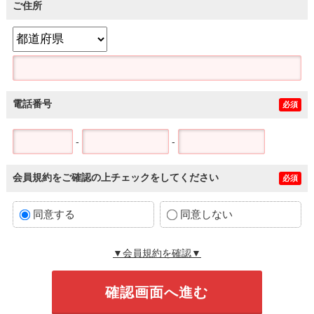
ご住所
電話番号
必須
-
-
会員規約をご確認の上チェックをしてください
必須
同意する
同意しない
▼会員規約を確認▼