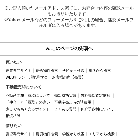
※ご記入頂いたメールアドレス宛てに、お問合せ内容の確認メール
をお送りいたします。
※Yahoo!メールなどのフリーメールをご利用の場合、迷惑メールフ
ォルダに入る場合があります。
このページの先頭へ
買いたい
売買専門サイト
総合物件検索
学区から検索
町名から検索
WEBチラシ
現地見学会
お客様の声【売買】
不動産売却について
不動産売却・買取について
売却成功実績
無料売却査定依頼
「仲介」と「買取」の違い
不動産売却時の諸費用
少しでも高く売るポイント
よくある質問
仲介手数料について
相続相談
借りたい
賃貸専門サイト
賃貸物件検索
学区から検索
エリアから検索