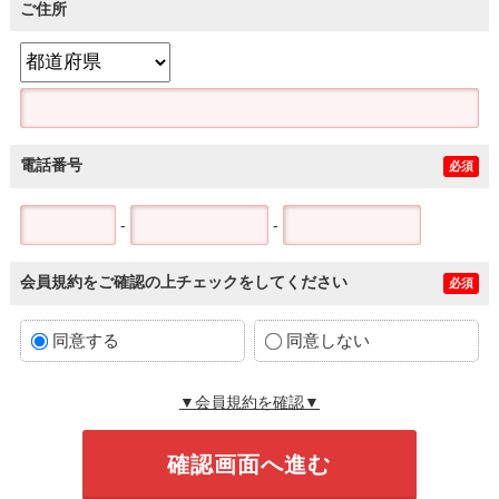
ご住所
電話番号
必須
-
-
会員規約をご確認の上チェックをしてください
必須
同意する
同意しない
▼会員規約を確認▼