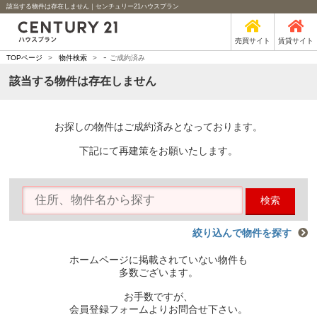
該当する物件は存在しません｜センチュリー21ハウスプラン
売買サイト
賃貸サイト
-
TOPページ
>
物件検索
>
ご成約済み
該当する物件は存在しません
お探しの物件はご成約済みとなっております。
下記にて再建策をお願いたします。
検索
絞り込んで物件を探す
ホームページに掲載されていない物件も
多数ございます。
お手数ですが、
会員登録フォームよりお問合せ下さい。