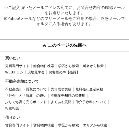
※ご記入頂いたメールアドレス宛てに、お問合せ内容の確認メール
をお送りいたします。
※Yahoo!メールなどのフリーメールをご利用の場合、迷惑メールフ
ォルダに入る場合があります。
このページの先頭へ
買いたい
売買専門サイト
総合物件検索
学区から検索
町名から検索
WEBチラシ
現地見学会
お客様の声【売買】
不動産売却について
不動産売却・買取について
売却成功実績
無料売却査定依頼
「仲介」と「買取」の違い
不動産売却時の諸費用
少しでも高く売るポイント
よくある質問
仲介手数料について
相続相談
借りたい
賃貸専門サイト
賃貸物件検索
学区から検索
エリアから検索