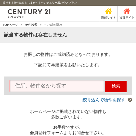
該当する物件は存在しません｜センチュリー21ハウスプラン
売買サイト
賃貸サイト
-
TOPページ
>
物件検索
>
ご成約済み
該当する物件は存在しません
お探しの物件はご成約済みとなっております。
下記にて再建策をお願いたします。
検索
絞り込んで物件を探す
ホームページに掲載されていない物件も
多数ございます。
お手数ですが、
会員登録フォームよりお問合せ下さい。