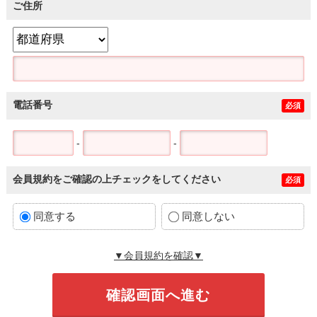
ご住所
電話番号
必須
-
-
会員規約をご確認の上チェックをしてください
必須
同意する
同意しない
▼会員規約を確認▼