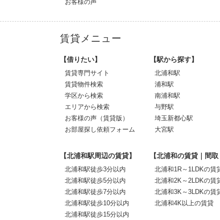
お客様の声
賃貸メニュー
【借りたい】
【駅から探す】
賃貸専門サイト
北浦和駅
賃貸物件検索
浦和駅
学区から検索
南浦和駅
エリアから検索
与野駅
お客様の声（賃貸版）
埼玉新都心駅
お部屋探し依頼フォーム
大宮駅
【北浦和駅周辺の賃貸】
【北浦和の賃貸｜間取
北浦和駅徒歩3分以内
北浦和1R～1LDKの賃
北浦和駅徒歩5分以内
北浦和2K～2LDKの賃
北浦和駅徒歩7分以内
北浦和3K～3LDKの賃
北浦和駅徒歩10分以内
北浦和4K以上の賃貸
北浦和駅徒歩15分以内