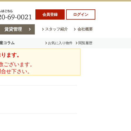
会員登録
ログイン
賃貸管理
スタッフ紹介
会社概要
産コラム
お気に入り物件
閲覧履歴
おります。
ラム
売却コラム
数ございます。
問合せ下さい。