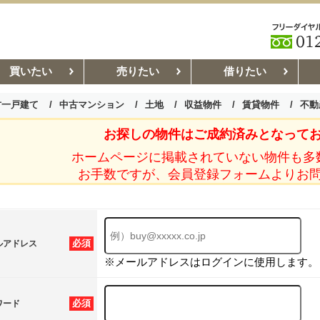
買いたい
売りたい
借りたい
古一戸建て
中古マンション
土地
収益物件
賃貸物件
不動
お探しの物件はご成約済みとなって
お部屋探しコラム
賃貸管理コ
ホームページに掲載されていない物件も多
お手数ですが、会員登録フォームよりお
必須
ルアドレス
※メールアドレスはログインに使用します。
必須
ワード