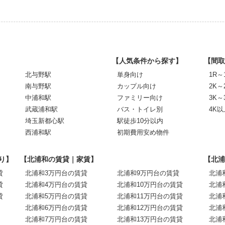
【人気条件から探す】
【間取
北与野駅
単身向け
1R～
南与野駅
カップル向け
2K～
中浦和駅
ファミリー向け
3K～
武蔵浦和駅
バス・トイレ別
4K以
埼玉新都心駅
駅徒歩10分以内
西浦和駅
初期費用安め物件
り】
【北浦和の賃貸｜家賃】
【北浦
貸
北浦和3万円台の賃貸
北浦和9万円台の賃貸
北浦
貸
北浦和4万円台の賃貸
北浦和10万円台の賃貸
北浦
貸
北浦和5万円台の賃貸
北浦和11万円台の賃貸
北浦
北浦和6万円台の賃貸
北浦和12万円台の賃貸
北浦
北浦和7万円台の賃貸
北浦和13万円台の賃貸
北浦