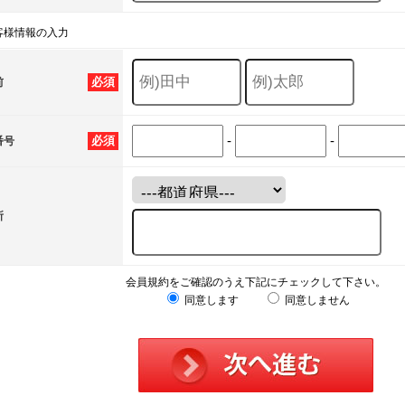
客様情報の入力
必須
前
-
-
必須
番号
所
会員規約をご確認のうえ下記にチェックして下さい。
同意します
同意しません