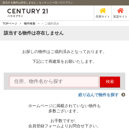
該当する物件は存在しません｜センチュリー21ハウスプラン
売買サイト
賃貸サイト
-
TOPページ
>
物件検索
>
ご成約済み
該当する物件は存在しません
お探しの物件はご成約済みとなっております。
下記にて再建策をお願いたします。
検索
絞り込んで物件を探す
ホームページに掲載されていない物件も
多数ございます。
お手数ですが、
会員登録フォームよりお問合せ下さい。