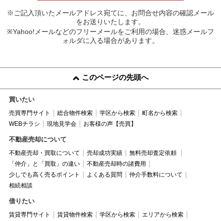
※ご記入頂いたメールアドレス宛てに、お問合せ内容の確認メール
をお送りいたします。
※Yahoo!メールなどのフリーメールをご利用の場合、迷惑メールフ
ォルダに入る場合があります。
このページの先頭へ
買いたい
売買専門サイト
総合物件検索
学区から検索
町名から検索
WEBチラシ
現地見学会
お客様の声【売買】
不動産売却について
不動産売却・買取について
売却成功実績
無料売却査定依頼
「仲介」と「買取」の違い
不動産売却時の諸費用
少しでも高く売るポイント
よくある質問
仲介手数料について
相続相談
借りたい
賃貸専門サイト
賃貸物件検索
学区から検索
エリアから検索