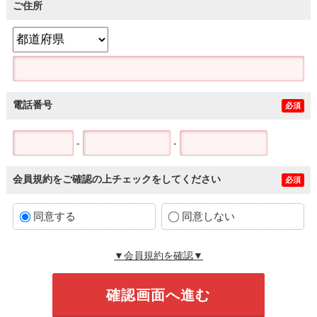
ご住所
電話番号
必須
-
-
会員規約をご確認の上チェックをしてください
必須
同意する
同意しない
▼会員規約を確認▼