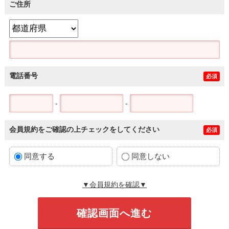
ご住所
電話番号
必須
-
-
会員規約をご確認の上チェックをしてください
必須
同意する
同意しない
▼会員規約を確認▼