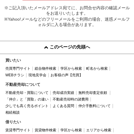
※ご記入頂いたメールアドレス宛てに、お問合せ内容の確認メール
をお送りいたします。
※Yahoo!メールなどのフリーメールをご利用の場合、迷惑メールフ
ォルダに入る場合があります。
このページの先頭へ
買いたい
売買専門サイト
総合物件検索
学区から検索
町名から検索
WEBチラシ
現地見学会
お客様の声【売買】
不動産売却について
不動産売却・買取について
売却成功実績
無料売却査定依頼
「仲介」と「買取」の違い
不動産売却時の諸費用
少しでも高く売るポイント
よくある質問
仲介手数料について
相続相談
借りたい
賃貸専門サイト
賃貸物件検索
学区から検索
エリアから検索