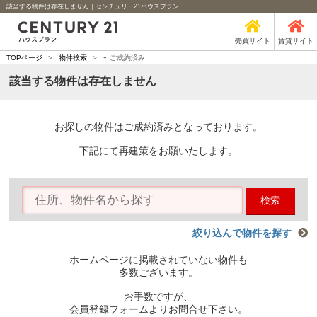
該当する物件は存在しません｜センチュリー21ハウスプラン
売買サイト
賃貸サイト
-
TOPページ
>
物件検索
>
ご成約済み
該当する物件は存在しません
お探しの物件はご成約済みとなっております。
下記にて再建策をお願いたします。
検索
絞り込んで物件を探す
ホームページに掲載されていない物件も
多数ございます。
お手数ですが、
会員登録フォームよりお問合せ下さい。