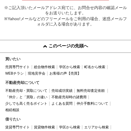
※ご記入頂いたメールアドレス宛てに、お問合せ内容の確認メール
をお送りいたします。
※Yahoo!メールなどのフリーメールをご利用の場合、迷惑メールフ
ォルダに入る場合があります。
このページの先頭へ
買いたい
売買専門サイト
総合物件検索
学区から検索
町名から検索
WEBチラシ
現地見学会
お客様の声【売買】
不動産売却について
不動産売却・買取について
売却成功実績
無料売却査定依頼
「仲介」と「買取」の違い
不動産売却時の諸費用
少しでも高く売るポイント
よくある質問
仲介手数料について
相続相談
借りたい
賃貸専門サイト
賃貸物件検索
学区から検索
エリアから検索