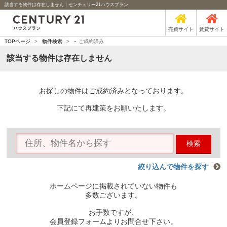
該当する物件は存在しません｜センチュリー21ハウスプラン
売買サイト
賃貸サイト
-
TOPページ
>
物件検索
>
ご成約済み
該当する物件は存在しません
お探しの物件はご成約済みとなっております。
下記にて再建策をお願いたします。
検索
絞り込んで物件を探す
ホームページに掲載されていない物件も
多数ございます。
お手数ですが、
会員登録フォームよりお問合せ下さい。