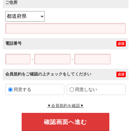
ご住所
電話番号
必須
-
-
会員規約をご確認の上チェックをしてください
必須
同意する
同意しない
▼会員規約を確認▼