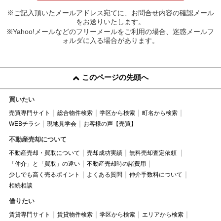
※ご記入頂いたメールアドレス宛てに、お問合せ内容の確認メール
をお送りいたします。
※Yahoo!メールなどのフリーメールをご利用の場合、迷惑メールフ
ォルダに入る場合があります。
このページの先頭へ
買いたい
売買専門サイト
総合物件検索
学区から検索
町名から検索
WEBチラシ
現地見学会
お客様の声【売買】
不動産売却について
不動産売却・買取について
売却成功実績
無料売却査定依頼
「仲介」と「買取」の違い
不動産売却時の諸費用
少しでも高く売るポイント
よくある質問
仲介手数料について
相続相談
借りたい
賃貸専門サイト
賃貸物件検索
学区から検索
エリアから検索