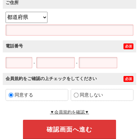
ご住所
電話番号
必須
-
-
会員規約をご確認の上チェックをしてください
必須
同意する
同意しない
▼会員規約を確認▼