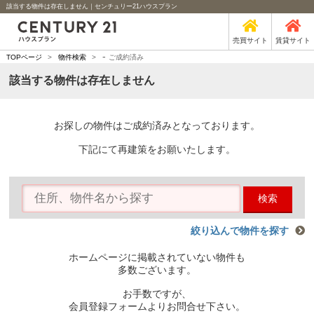
該当する物件は存在しません｜センチュリー21ハウスプラン
売買サイト
賃貸サイト
-
TOPページ
>
物件検索
>
ご成約済み
該当する物件は存在しません
お探しの物件はご成約済みとなっております。
下記にて再建策をお願いたします。
検索
絞り込んで物件を探す
ホームページに掲載されていない物件も
多数ございます。
お手数ですが、
会員登録フォームよりお問合せ下さい。