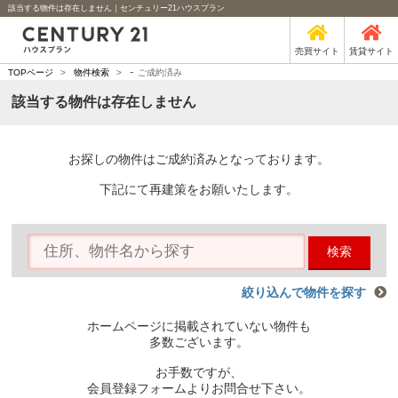
該当する物件は存在しません｜センチュリー21ハウスプラン
売買サイト
賃貸サイト
-
TOPページ
>
物件検索
>
ご成約済み
該当する物件は存在しません
お探しの物件はご成約済みとなっております。
下記にて再建策をお願いたします。
検索
絞り込んで物件を探す
ホームページに掲載されていない物件も
多数ございます。
お手数ですが、
会員登録フォームよりお問合せ下さい。