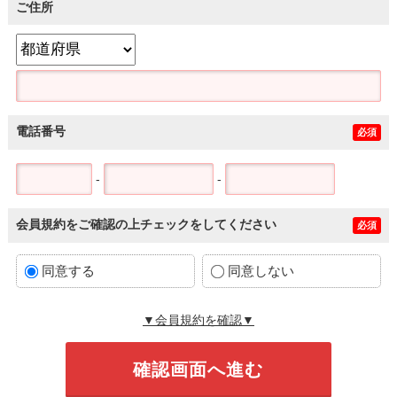
ご住所
電話番号
必須
-
-
会員規約をご確認の上チェックをしてください
必須
同意する
同意しない
▼会員規約を確認▼