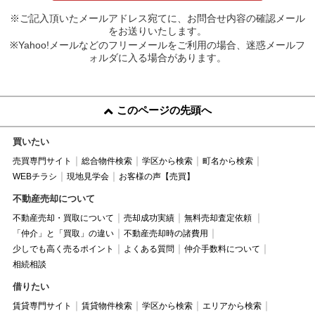
※ご記入頂いたメールアドレス宛てに、お問合せ内容の確認メール
をお送りいたします。
※Yahoo!メールなどのフリーメールをご利用の場合、迷惑メールフ
ォルダに入る場合があります。
このページの先頭へ
買いたい
売買専門サイト
総合物件検索
学区から検索
町名から検索
WEBチラシ
現地見学会
お客様の声【売買】
不動産売却について
不動産売却・買取について
売却成功実績
無料売却査定依頼
「仲介」と「買取」の違い
不動産売却時の諸費用
少しでも高く売るポイント
よくある質問
仲介手数料について
相続相談
借りたい
賃貸専門サイト
賃貸物件検索
学区から検索
エリアから検索