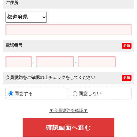
ご住所
電話番号
必須
-
-
会員規約をご確認の上チェックをしてください
必須
同意する
同意しない
▼会員規約を確認▼