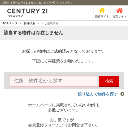
該当する物件は存在しません｜センチュリー21ハウスプラン
売買サイト
賃貸サイト
-
TOPページ
>
物件検索
>
ご成約済み
該当する物件は存在しません
お探しの物件はご成約済みとなっております。
下記にて再建策をお願いたします。
検索
絞り込んで物件を探す
ホームページに掲載されていない物件も
多数ございます。
お手数ですが、
会員登録フォームよりお問合せ下さい。