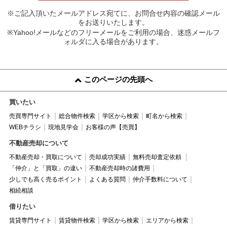
※ご記入頂いたメールアドレス宛てに、お問合せ内容の確認メール
をお送りいたします。
※Yahoo!メールなどのフリーメールをご利用の場合、迷惑メールフ
ォルダに入る場合があります。
このページの先頭へ
買いたい
売買専門サイト
総合物件検索
学区から検索
町名から検索
WEBチラシ
現地見学会
お客様の声【売買】
不動産売却について
不動産売却・買取について
売却成功実績
無料売却査定依頼
「仲介」と「買取」の違い
不動産売却時の諸費用
少しでも高く売るポイント
よくある質問
仲介手数料について
相続相談
借りたい
賃貸専門サイト
賃貸物件検索
学区から検索
エリアから検索