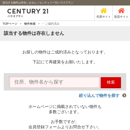
該当する物件は存在しません｜センチュリー21ハウスプラン
売買サイト
賃貸サイト
-
TOPページ
>
物件検索
>
ご成約済み
該当する物件は存在しません
お探しの物件はご成約済みとなっております。
下記にて再建策をお願いたします。
検索
絞り込んで物件を探す
ホームページに掲載されていない物件も
多数ございます。
お手数ですが、
会員登録フォームよりお問合せ下さい。