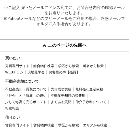
※ご記入頂いたメールアドレス宛てに、お問合せ内容の確認メール
をお送りいたします。
※Yahoo!メールなどのフリーメールをご利用の場合、迷惑メールフ
ォルダに入る場合があります。
このページの先頭へ
買いたい
売買専門サイト
総合物件検索
学区から検索
町名から検索
WEBチラシ
現地見学会
お客様の声【売買】
不動産売却について
不動産売却・買取について
売却成功実績
無料売却査定依頼
「仲介」と「買取」の違い
不動産売却時の諸費用
少しでも高く売るポイント
よくある質問
仲介手数料について
相続相談
借りたい
賃貸専門サイト
賃貸物件検索
学区から検索
エリアから検索