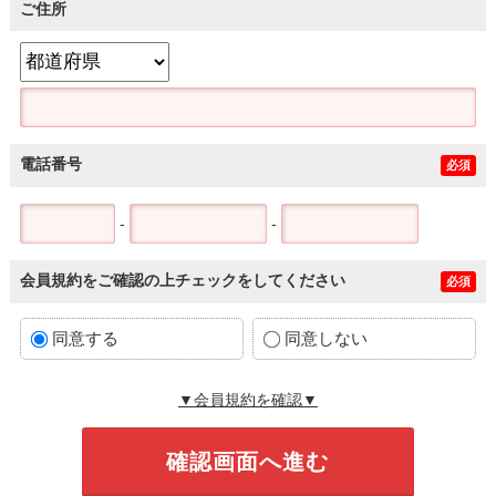
ご住所
電話番号
必須
-
-
会員規約をご確認の上チェックをしてください
必須
同意する
同意しない
▼会員規約を確認▼