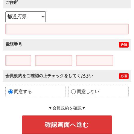
ご住所
電話番号
必須
-
-
会員規約をご確認の上チェックをしてください
必須
同意する
同意しない
▼会員規約を確認▼