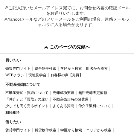
※ご記入頂いたメールアドレス宛てに、お問合せ内容の確認メール
をお送りいたします。
※Yahoo!メールなどのフリーメールをご利用の場合、迷惑メールフ
ォルダに入る場合があります。
このページの先頭へ
買いたい
売買専門サイト
総合物件検索
学区から検索
町名から検索
WEBチラシ
現地見学会
お客様の声【売買】
不動産売却について
不動産売却・買取について
売却成功実績
無料売却査定依頼
「仲介」と「買取」の違い
不動産売却時の諸費用
少しでも高く売るポイント
よくある質問
仲介手数料について
相続相談
借りたい
賃貸専門サイト
賃貸物件検索
学区から検索
エリアから検索