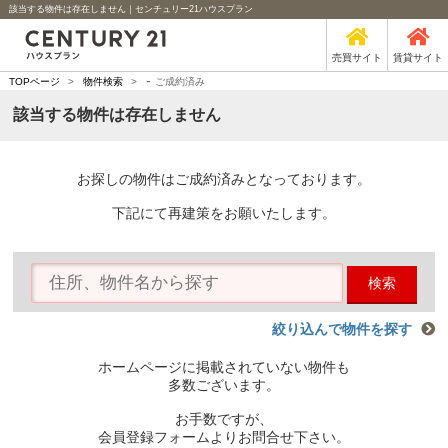
該当する物件は存在しません｜センチュリー21ハウスプラン
売買サイト
賃貸サイト
-
TOPページ
>
物件検索
>
ご成約済み
該当する物件は存在しません
お探しの物件はご成約済みとなっております。
下記にて再建策をお願いたします。
検索
絞り込んで物件を探す
ホームページに掲載されていない物件も
多数ございます。
お手数ですが、
会員登録フォームよりお問合せ下さい。