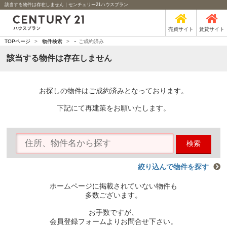
該当する物件は存在しません｜センチュリー21ハウスプラン
売買サイト
賃貸サイト
-
TOPページ
>
物件検索
>
ご成約済み
該当する物件は存在しません
お探しの物件はご成約済みとなっております。
下記にて再建策をお願いたします。
検索
絞り込んで物件を探す
ホームページに掲載されていない物件も
多数ございます。
お手数ですが、
会員登録フォームよりお問合せ下さい。