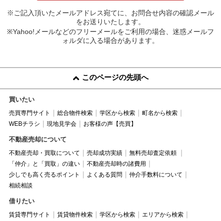
※ご記入頂いたメールアドレス宛てに、お問合せ内容の確認メール
をお送りいたします。
※Yahoo!メールなどのフリーメールをご利用の場合、迷惑メールフ
ォルダに入る場合があります。
このページの先頭へ
買いたい
売買専門サイト
総合物件検索
学区から検索
町名から検索
WEBチラシ
現地見学会
お客様の声【売買】
不動産売却について
不動産売却・買取について
売却成功実績
無料売却査定依頼
「仲介」と「買取」の違い
不動産売却時の諸費用
少しでも高く売るポイント
よくある質問
仲介手数料について
相続相談
借りたい
賃貸専門サイト
賃貸物件検索
学区から検索
エリアから検索