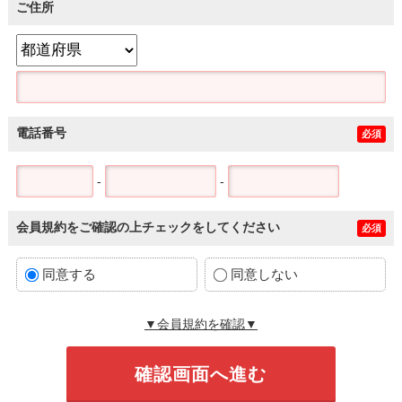
ご住所
電話番号
必須
-
-
会員規約をご確認の上チェックをしてください
必須
同意する
同意しない
▼会員規約を確認▼