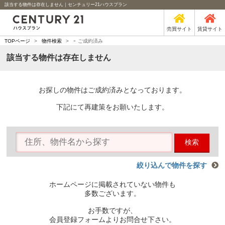
該当する物件は存在しません｜センチュリー21ハウスプラン
売買サイト
賃貸サイト
-
TOPページ
>
物件検索
>
ご成約済み
該当する物件は存在しません
お探しの物件はご成約済みとなっております。
下記にて再建策をお願いたします。
検索
絞り込んで物件を探す
ホームページに掲載されていない物件も
多数ございます。
お手数ですが、
会員登録フォームよりお問合せ下さい。