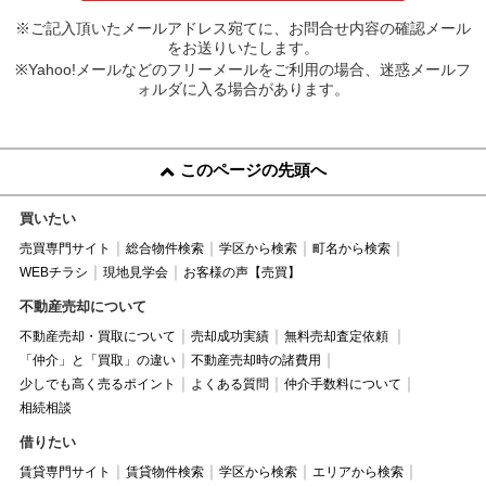
※ご記入頂いたメールアドレス宛てに、お問合せ内容の確認メール
をお送りいたします。
※Yahoo!メールなどのフリーメールをご利用の場合、迷惑メールフ
ォルダに入る場合があります。
このページの先頭へ
買いたい
売買専門サイト
総合物件検索
学区から検索
町名から検索
WEBチラシ
現地見学会
お客様の声【売買】
不動産売却について
不動産売却・買取について
売却成功実績
無料売却査定依頼
「仲介」と「買取」の違い
不動産売却時の諸費用
少しでも高く売るポイント
よくある質問
仲介手数料について
相続相談
借りたい
賃貸専門サイト
賃貸物件検索
学区から検索
エリアから検索