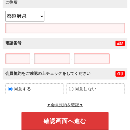
ご住所
電話番号
必須
-
-
会員規約をご確認の上チェックをしてください
必須
同意する
同意しない
▼会員規約を確認▼