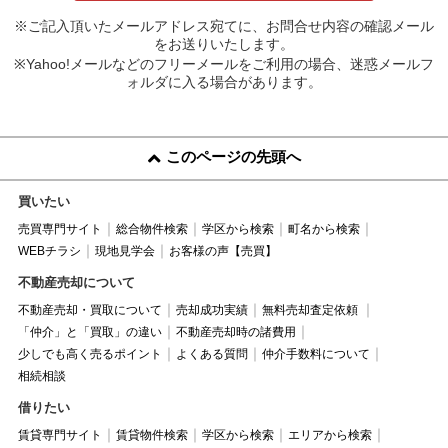
※ご記入頂いたメールアドレス宛てに、お問合せ内容の確認メール
をお送りいたします。
※Yahoo!メールなどのフリーメールをご利用の場合、迷惑メールフ
ォルダに入る場合があります。
このページの先頭へ
買いたい
売買専門サイト
総合物件検索
学区から検索
町名から検索
WEBチラシ
現地見学会
お客様の声【売買】
不動産売却について
不動産売却・買取について
売却成功実績
無料売却査定依頼
「仲介」と「買取」の違い
不動産売却時の諸費用
少しでも高く売るポイント
よくある質問
仲介手数料について
相続相談
借りたい
賃貸専門サイト
賃貸物件検索
学区から検索
エリアから検索