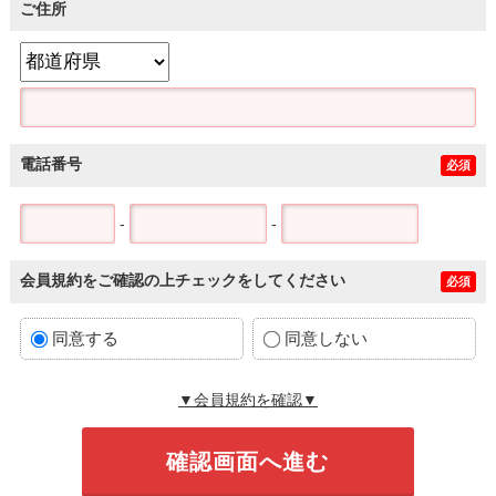
ご住所
電話番号
必須
-
-
会員規約をご確認の上チェックをしてください
必須
同意する
同意しない
▼会員規約を確認▼