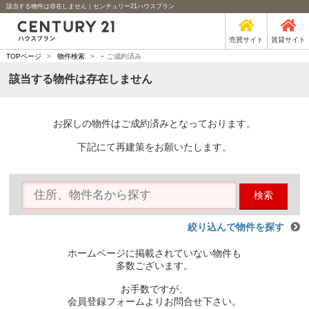
該当する物件は存在しません｜センチュリー21ハウスプラン
売買サイト
賃貸サイト
-
TOPページ
>
物件検索
>
ご成約済み
該当する物件は存在しません
お探しの物件はご成約済みとなっております。
下記にて再建策をお願いたします。
検索
絞り込んで物件を探す
ホームページに掲載されていない物件も
多数ございます。
お手数ですが、
会員登録フォームよりお問合せ下さい。