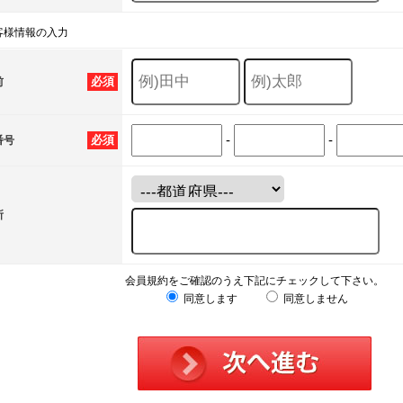
客様情報の入力
必須
前
-
-
必須
番号
所
会員規約をご確認のうえ下記にチェックして下さい。
同意します
同意しません