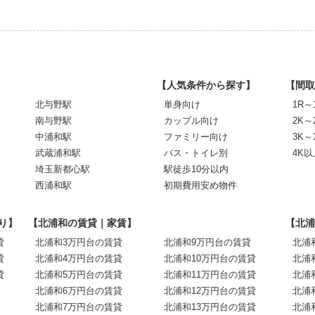
【人気条件から探す】
【間取
北与野駅
単身向け
1R～
南与野駅
カップル向け
2K～
中浦和駅
ファミリー向け
3K～
武蔵浦和駅
バス・トイレ別
4K以
埼玉新都心駅
駅徒歩10分以内
西浦和駅
初期費用安め物件
り】
【北浦和の賃貸｜家賃】
【北浦
貸
北浦和3万円台の賃貸
北浦和9万円台の賃貸
北浦
貸
北浦和4万円台の賃貸
北浦和10万円台の賃貸
北浦
貸
北浦和5万円台の賃貸
北浦和11万円台の賃貸
北浦
北浦和6万円台の賃貸
北浦和12万円台の賃貸
北浦
北浦和7万円台の賃貸
北浦和13万円台の賃貸
北浦