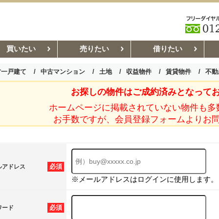
買いたい
売りたい
借りたい
古一戸建て
中古マンション
土地
収益物件
賃貸物件
不動
お探しの物件はご成約済みとなって
お部屋探しコラム
賃貸管理コ
ホームページに掲載されていない物件も多
お手数ですが、会員登録フォームよりお
必須
ルアドレス
※メールアドレスはログインに使用します。
必須
ワード