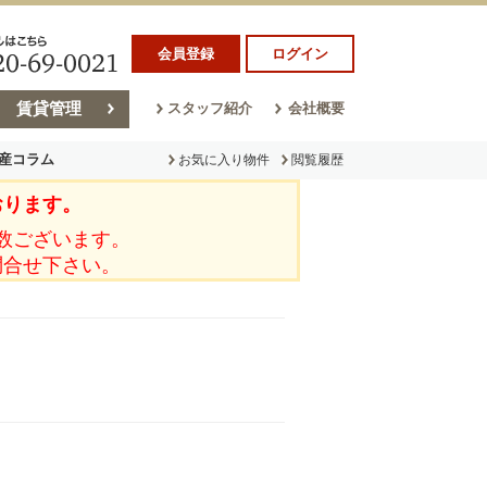
会員登録
ログイン
賃貸管理
スタッフ紹介
会社概要
産コラム
お気に入り物件
閲覧履歴
おります。
ラム
売却コラム
数ございます。
問合せ下さい。