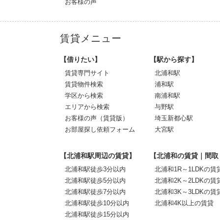
お客様の声
賃貸メニュー
【借りたい】
【駅から探す】
賃貸専門サイト
北浦和駅
賃貸物件検索
浦和駅
学区から検索
南浦和駅
エリアから検索
与野駅
お客様の声（賃貸版）
埼玉新都心駅
お部屋探し依頼フォーム
大宮駅
【北浦和駅周辺の賃貸】
【北浦和の賃貸｜間取
北浦和駅徒歩3分以内
北浦和1R～1LDKの賃
北浦和駅徒歩5分以内
北浦和2K～2LDKの賃
北浦和駅徒歩7分以内
北浦和3K～3LDKの賃
北浦和駅徒歩10分以内
北浦和4K以上の賃貸
北浦和駅徒歩15分以内